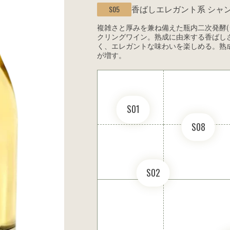
香ばしエレガント系
シャ
S05
複雑さと厚みを兼ね備えた瓶内二次発酵(
クリングワイン。熟成に由来する香ばし
く、エレガントな味わいを楽しめる。熟
が増す。
S01
S08
S02