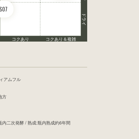
S07
ドライ
コクあり
コクあり＆複雑
ディアムフル
地方
内二次発酵 / 熟成:瓶内熟成約6年間