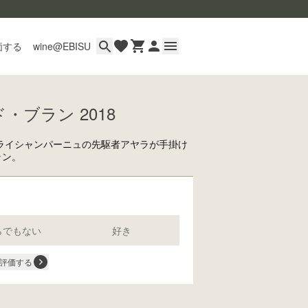
価する
wine@EBISU
・ブラン 2018
イン
用ガイド
ライシャンパーニュの先駆者アヤラが手掛け
あるご質問
ラン。
い合わせ
らでもない
好き
評価する
wine@とは