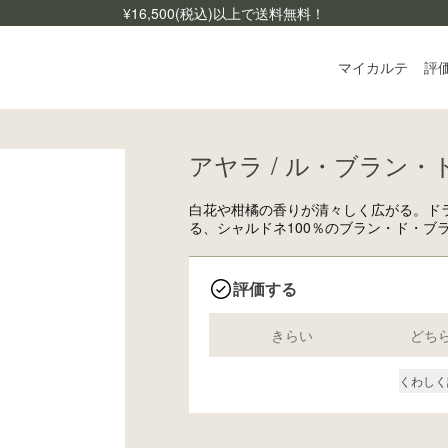
¥
16,500
(税込)以上で送料無料！
マイカルテ
評
アヤラ / ル・ブラン・ド
ログ
ご利
白花や柑橘の香りが清々しく広がる。ド
よく
る、シャルドネ100％のブラン・ド・ブ
お問
評価する
きらい
どち
くわしく