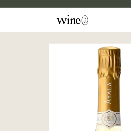
Skip to content
マイカルテ
評価する
wine@EBISU
商品検索