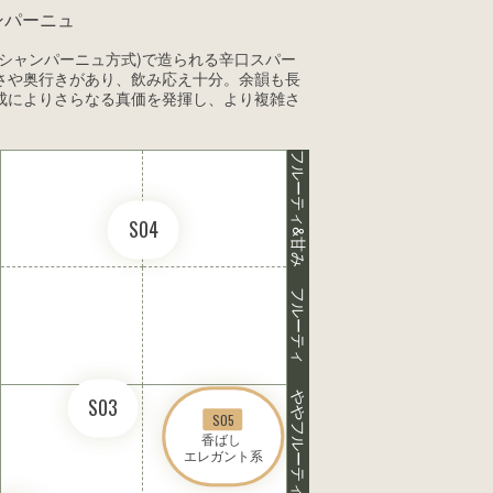
ンパーニュ
シャンパーニュ方式)で造られる辛口スパー
さや奥行きがあり、飲み応え十分。余韻も長
成によりさらなる真価を発揮し、より複雑さ
フルーティ&甘み
S04
フルーティ
ややフルーティ
S03
S05
香ばし 

エレガント系