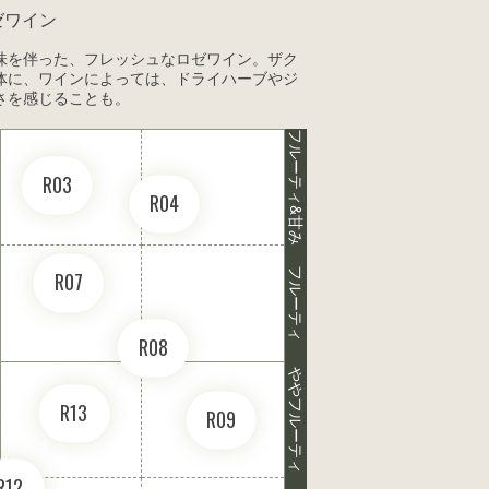
ゼワイン
味を伴った、フレッシュなロゼワイン。ザク
体に、ワインによっては、ドライハーブやジ
さを感じることも。
フルーティ&甘み
R03
R04
フルーティ
R07
R08
ややフルーティ
R13
R09
R12