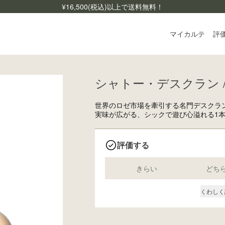
¥
16,500
(税込)以上で送料無料！
マイカルテ
評
シャトー・デスクラン / 
ログ
ご利
世界のロゼ市場を牽引する名門デスクラ
よく
実味が広がる、シックで遊び心溢れる1
お問
評価する
きらい
どち
くわしく