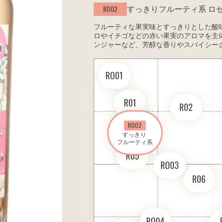
すっきりフルーティ系
ロ
RO02
フルーティな果実味とすっきりとした酸
ロやイチゴなどの赤い果実のアロマを主
ンジャーなど、芳醇な香りやスパイシー
RO01
R01
R02
RO02
すっきり 

フルーティ系
R05
RO03
R06
RO04