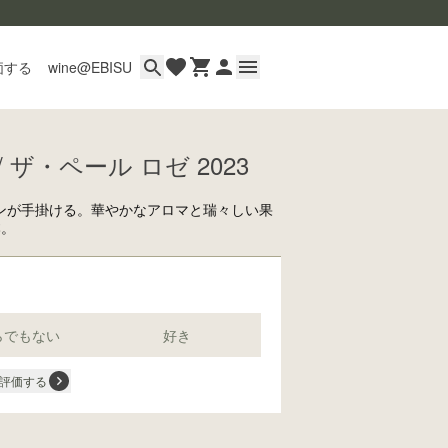
価する
wine@EBISU
ザ・ペール ロゼ 2023
イン
用ガイド
ンが手掛ける。華やかなアロマと瑞々しい果
あるご質問
本。
い合わせ
らでもない
好き
評価する
wine@とは