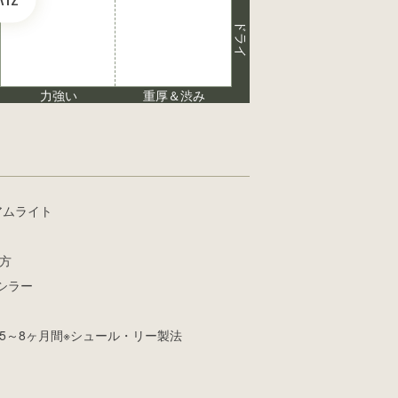
ドライ
力強い
重厚＆渋み
アムライト
方
シラー
5～8ヶ月間※シュール・リー製法