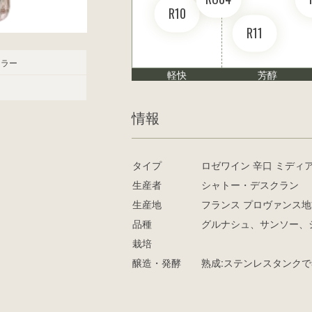
R10
R11
シラー
軽快
芳醇
情報
タイプ
ロゼワイン 辛口 ミディ
生産者
シャトー・デスクラン
生産地
フランス プロヴァンス地
品種
グルナシュ、サンソー、
栽培
醸造・発酵
熟成:ステンレスタンクで