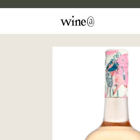
Skip to content
マイカルテ
評価する
wine@EBISU
商品検索