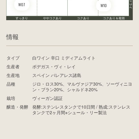
ドライ
W07
W10
すっきり
ややコクあり
コクあり
コクあり＆複雑
情報
タイプ
白ワイン 辛口 ミディアムライト
生産者
ボデガス・ヴィ・レイ
生産地
スペイン バレアレス諸島
品種
ジロ・ロス30%、マルヴァジア30%、ソーヴィニヨ
ン・ブラン20%、シャルドネ20%
栽培
ヴィーガン認証
醸造・発酵
発酵:ステンレスタンクで10日間 / 熟成:ステンレス
タンクで2ヶ月間※シュール・リー製法