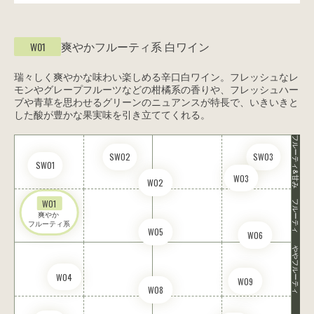
爽やかフルーティ系
白ワイン
W01
瑞々しく爽やかな味わい楽しめる辛口白ワイン。フレッシュなレ
モンやグレープフルーツなどの柑橘系の香りや、フレッシュハー
ブや青草を思わせるグリーンのニュアンスが特長で、いきいきと
した酸が豊かな果実味を引き立ててくれる。
フルーティ&甘み
SW02
SW03
SW01
W03
W02
W01
フルーティ
爽やか 

フルーティ系
W05
W06
ややフルーティ
W04
W09
W08