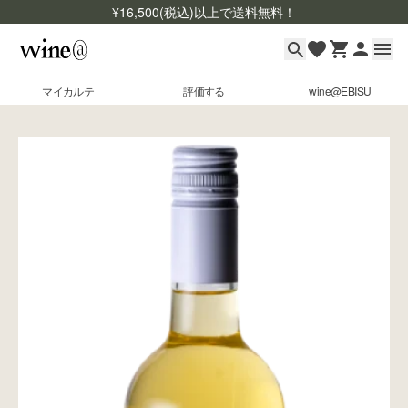
¥
16,500
(税込)以上で送料無料！
マイカルテ
評価する
wine@EBISU
マイカルテ
Skip to content
評価する
wine@EBISU
商品検索
ログイン
ご利用ガイド
よくあるご質問
お問い合わせ