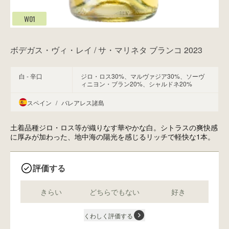
W01
ボデガス・ヴィ・レイ / サ・マリネタ ブランコ 2023
白 - 辛口
ジロ・ロス30%、マルヴァジア30%、ソーヴ
ィニヨン・ブラン20%、シャルドネ20%
スペイン
/
バレアレス諸島
土着品種ジロ・ロス等が織りなす華やかな白。シトラスの爽快感
に厚みが加わった、地中海の陽光を感じるリッチで軽快な1本。
評価する
きらい
どちらでもない
好き
くわしく評価する