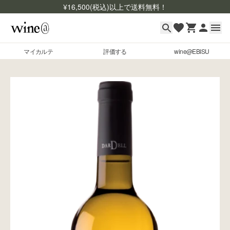
¥
16,500
(税込)以上で送料無料！
マイカルテ
評価する
wine@EBISU
マイカルテ
Skip to content
評価する
wine@EBISU
商品検索
ログイン
ご利用ガイド
よくあるご質問
お問い合わせ