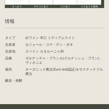
すっきり
ややコクあり
コクあり
コクあり＆複雑
情報
タイプ
白ワイン 辛口 ミディアムライト
生産者
セジェール・コマ・デン・ボネ
生産地
スペイン カタルーニャ州
品種
ガルナッチャ・ブランカ(グルナッシュ・ブラン)、
ヴィオニエ
栽培
オーガニック農法(Euro leaf認証)＆サスティナブル
農法
醸造・発酵