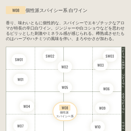
個性派スパイシー系
白ワイン
W08
香り、味わいともに個性的な、スパイシーでエキゾチックなアロ
マが特長の辛口白ワイン。ジンジャーや白コショウなどを思わせ
るピリッとした刺激やミネラル感が感じられる。樽熟成させたも
のはハーブやハチミツの風味を伴い、まろやかさが加わる。
フルーティ&甘み
SW02
SW03
SW01
W03
W02
フルーティ
W01
W05
W06
ややフルーティ
W04
W08
W09
個性派 

スパイシー系
ドライ
W07
W10