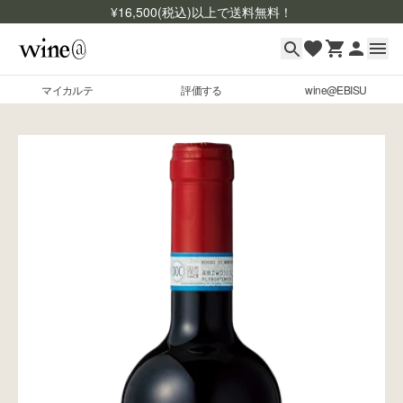
¥
16,500
(税込)以上で送料無料！
マイカルテ
評価する
wine@EBISU
マイカルテ
Skip to content
評価する
wine@EBISU
商品検索
ログイン
ご利用ガイド
よくあるご質問
お問い合わせ