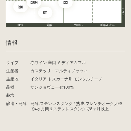
RO04
R12
R10
ドライ
R11
軽快
芳醇
力強い
重厚＆渋み
情報
タイプ
赤ワイン 辛口 ミディアムフル
生産者
カステッリ・マルティノッツィ
生産地
イタリア トスカーナ州 モンタルチーノ
品種
サンジョヴェーゼ100%
栽培
醸造・発酵
発酵:ステンレスタンク / 熟成:フレンチオーク大樽
で4ヶ月間＆ステンレスタンクで8ヶ月以上