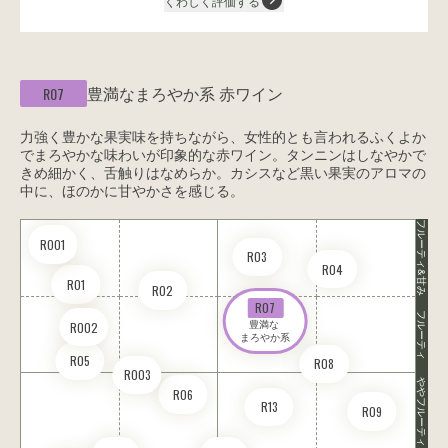
くわしく評価する
豊満なまろやか系
赤ワイン
R07
力強く豊かな果実味を持ちながら、女性的とも言われるふくよか
でまろやかな味わいが印象的な赤ワイン。タンニンはしなやかで
きめ細かく、舌触りはなめらか。カシスなど黒い果実のアロマの
中に、ほのかに甘やかさを感じる。
フルーティ&甘み
RO01
R03
R04
R01
R02
R07
フルーティ
豊満な 

RO02
まろやか系
R05
R08
RO03
ややフルーティ
R06
R13
R09