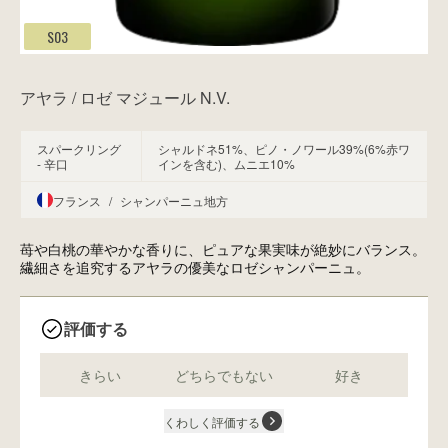
S03
アヤラ / ロゼ マジュール N.V.
スパークリング
シャルドネ51%、ピノ・ノワール39%(6%赤ワ
- 辛口
インを含む)、ムニエ10%
フランス
/
シャンパーニュ地方
苺や白桃の華やかな香りに、ピュアな果実味が絶妙にバランス。
繊細さを追究するアヤラの優美なロゼシャンパーニュ。
評価する
きらい
どちらでもない
好き
くわしく評価する