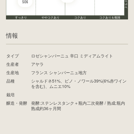
S06
ドライ
すっきり
ややコクあり
コクあり
コクあり＆複雑
情報
タイプ
ロゼシャンパーニュ 辛口 ミディアムライト
生産者
アヤラ
生産地
フランス シャンパーニュ地方
品種
シャルドネ51%、ピノ・ノワール39%(6%赤ワイン
を含む)、ムニエ10%
栽培
醸造・発酵
発酵:ステンレスタンク＋瓶内二次発酵 / 熟成:瓶内
熟成約36ヶ月間