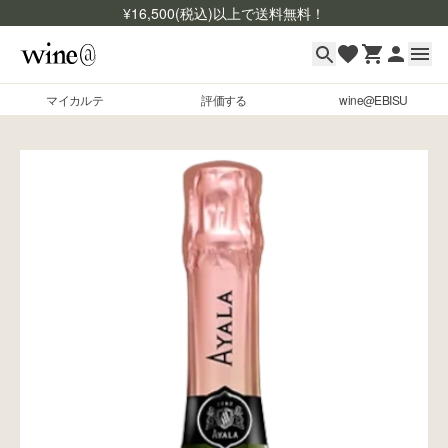
¥
16,500
(税込)以上で送料無料！
マイカルテ
評価する
wine@EBISU
マイカルテ
Skip to content
評価する
wine@EBISU
商品検索
ログイン
ご利用ガイド
よくあるご質問
お問い合わせ