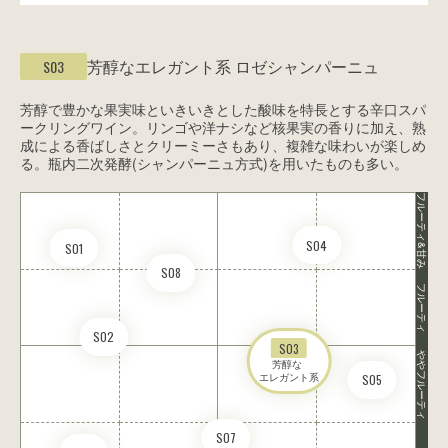
芳醇なエレガント系
ロゼシャンパーニュ
S03
芳醇で豊かな果実味といきいきとした酸味を特長とする辛口スパ
ークリングワイン。リンゴや洋ナシなど核果実の香りに加え、熟
成による香ばしさとクリーミーさもあり、複雑な味わいが楽しめ
る。瓶内二次発酵(シャンパーニュ方式)を用いたものも多い。
フルーティ&甘み
S04
S01
S08
フルーティ
S02
S03
ややフルーティ
芳醇な 

エレガント系
S05
S07