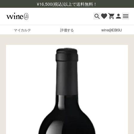
¥
16,500
(税込)以上で送料無料！
マイカルテ
評価する
wine@EBISU
マイカルテ
Skip to content
評価する
wine@EBISU
商品検索
ログイン
ご利用ガイド
よくあるご質問
お問い合わせ