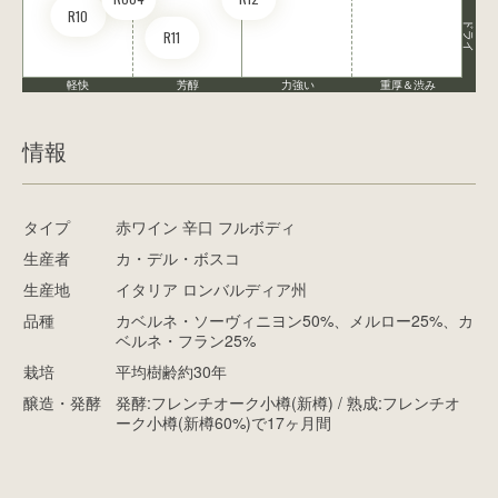
R10
ドライ
R11
軽快
芳醇
力強い
重厚＆渋み
情報
タイプ
赤ワイン 辛口 フルボディ
生産者
カ・デル・ボスコ
生産地
イタリア ロンバルディア州
品種
カベルネ・ソーヴィニヨン50%、メルロー25%、カ
ベルネ・フラン25%
栽培
平均樹齢約30年
醸造・発酵
発酵:フレンチオーク小樽(新樽) / 熟成:フレンチオ
ーク小樽(新樽60%)で17ヶ月間