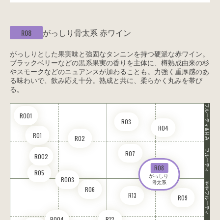
がっしり骨太系
赤ワイン
R08
がっしりとした果実味と強固なタンニンを持つ硬派な赤ワイン。
ブラックベリーなどの黒系果実の香りを主体に、樽熟成由来の杉
やスモークなどのニュアンスが加わることも。力強く重厚感のあ
る味わいで、飲み応え十分。熟成と共に、柔らかく丸みを帯び
る。
フルーティ&甘み
RO01
R03
R04
R01
R02
フルーティ
R07
RO02
R08
R05
がっしり 

RO03
骨太系
ややフルーティ
R06
R13
R09
RO04
R12