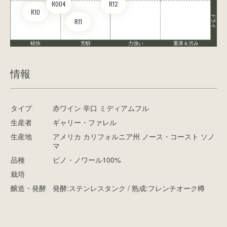
RO04
R12
R10
ドライ
R11
軽快
芳醇
力強い
重厚＆渋み
情報
タイプ
赤ワイン 辛口 ミディアムフル
生産者
ギャリー・ファレル
生産地
アメリカ カリフォルニア州 ノース・コースト ソノ
マ
品種
ピノ・ノワール100%
栽培
醸造・発酵
発酵:ステンレスタンク / 熟成:フレンチオーク樽