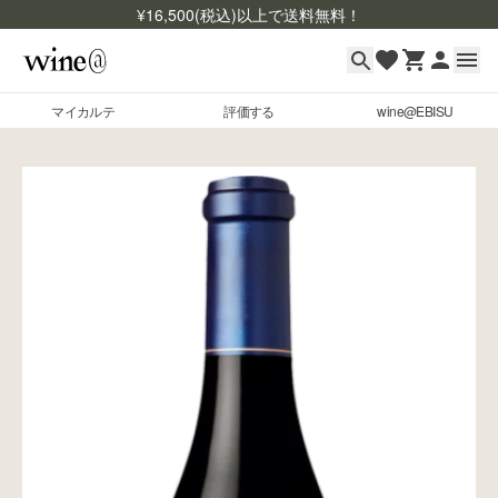
¥
16,500
(税込)以上で送料無料！
マイカルテ
評価する
wine@EBISU
マイカルテ
Skip to content
評価する
wine@EBISU
商品検索
ログイン
ご利用ガイド
よくあるご質問
お問い合わせ