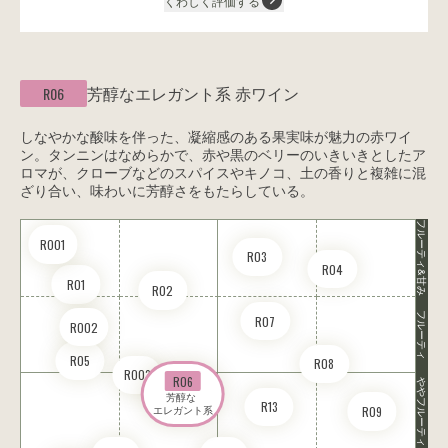
くわしく評価する
芳醇なエレガント系
赤ワイン
R06
しなやかな酸味を伴った、凝縮感のある果実味が魅力の赤ワイ
ン。タンニンはなめらかで、赤や黒のベリーのいきいきとしたア
ロマが、クローブなどのスパイスやキノコ、土の香りと複雑に混
ざり合い、味わいに芳醇さをもたらしている。
フルーティ&甘み
RO01
R03
R04
R01
R02
フルーティ
R07
RO02
R05
R08
RO03
R06
ややフルーティ
芳醇な 

R13
R09
エレガント系