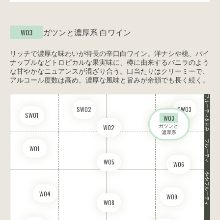
ガツンと濃厚系
白ワイン
W03
リッチで濃厚な味わいが特長の辛口白ワイン。洋ナシや桃、パイ
ナップルなどトロピカルな果実味に、樽に由来するバニラのよう
な甘やかなニュアンスが混ざり合う。口当たりはクリーミーで、
アルコール度数は高め。濃厚な風味と旨みが余韻でも長く続く。
フルーティ&甘み
SW02
SW03
SW01
W03
ガツンと 

W02
濃厚系
フルーティ
W01
W05
W06
ややフルーティ
W04
W09
W08