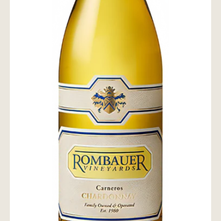
wine@とは