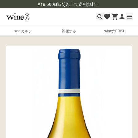
¥
16,500
(税込)以上で送料無料！
マイカルテ
評価する
wine@EBISU
マイカルテ
Skip to content
評価する
wine@EBISU
商品検索
ログイン
ご利用ガイド
よくあるご質問
お問い合わせ