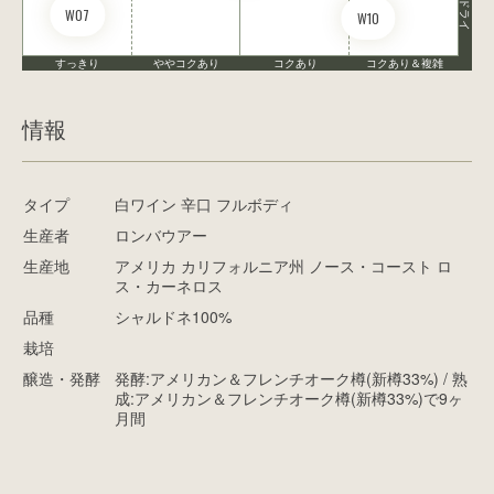
ドライ
W07
W10
すっきり
ややコクあり
コクあり
コクあり＆複雑
情報
タイプ
白ワイン 辛口 フルボディ
生産者
ロンバウアー
生産地
アメリカ カリフォルニア州 ノース・コースト ロ
ス・カーネロス
品種
シャルドネ100%
栽培
醸造・発酵
発酵:アメリカン＆フレンチオーク樽(新樽33%) / 熟
成:アメリカン＆フレンチオーク樽(新樽33%)で9ヶ
月間