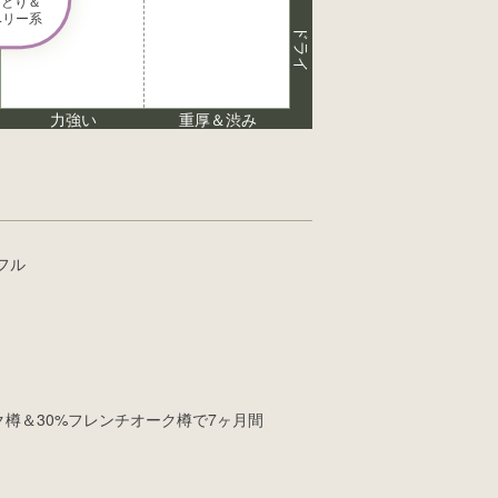
とり＆ 

ベリー系
ドライ
力強い
重厚＆渋み
フル
ク樽＆30%フレンチオーク樽で7ヶ月間