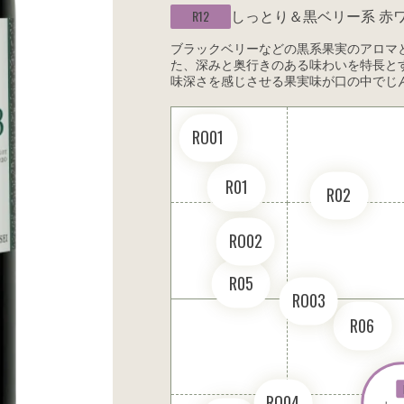
しっとり＆黒ベリー系
赤
R12
ブラックベリーなどの黒系果実のアロマ
た、深みと奥行きのある味わいを特長と
味深さを感じさせる果実味が口の中でじ
RO01
R01
R02
RO02
R05
RO03
R06
RO04