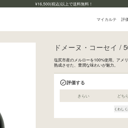
¥
16,500
(税込)以上で送料無料！
マイカルテ
評
ドメーヌ・コーセイ / 50
ログ
ご利
塩尻市産のメルローを100%使用。アメ
よく
熟成させた、豊潤な味わいが魅力。
お問
評価する
きらい
どち
くわしく