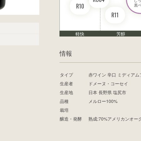
しっ
R10
黒
R11
軽快
芳醇
情報
タイプ
赤ワイン 辛口 ミディアム
生産者
ドメーヌ・コーセイ
生産地
日本 長野県 塩尻市
品種
メルロー100%
栽培
醸造・発酵
熟成:70%アメリカンオー