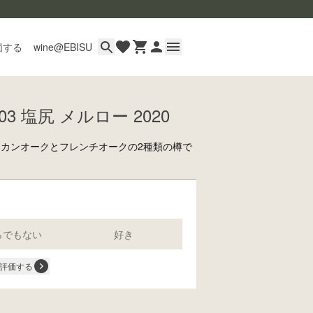
価する
wine@EBISU
3 塩尻 メルロー 2020
イン
用ガイド
リカンオークとフレンチオークの2種類の樽で
あるご質問
い合わせ
らでもない
好き
評価する
wine@とは