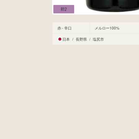
R12
赤 - 辛口
メルロー100%
日本
/
長野県
/
塩尻市