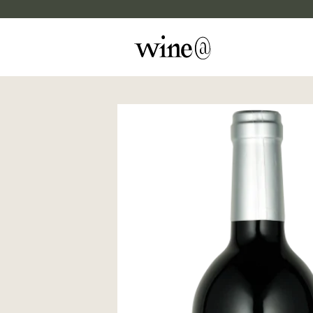
Skip to content
マイカルテ
評価する
wine@EBISU
商品検索