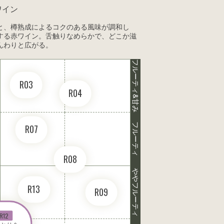
ワイン
と、樽熟成によるコクのある風味が調和し
する赤ワイン。舌触りなめらかで、どこか滋
んわりと広がる。
フルーティ&甘み
R03
R04
フルーティ
R07
R08
ややフルーティ
R13
R09
R12