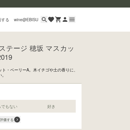
価する
wine@EBISU
ステージ 穂坂 マスカッ
イン
019
用ガイド
あるご質問
ット・ベーリーA。木イチゴや土の香りに、
い。
い合わせ
らでもない
好き
wine@とは
評価する