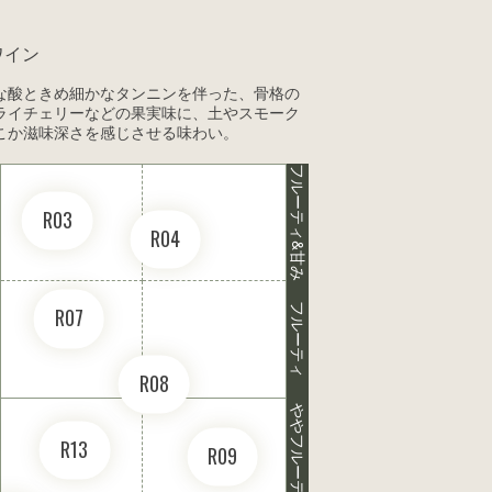
ワイン
な酸ときめ細かなタンニンを伴った、骨格の
ライチェリーなどの果実味に、土やスモーク
こか滋味深さを感じさせる味わい。
フルーティ&甘み
R03
R04
フルーティ
R07
R08
ややフルーティ
R13
R09