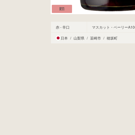
R11
赤 - 辛口
マスカット・ベーリーA10
日本
/
山梨県
/
韮崎市
/
穂坂町