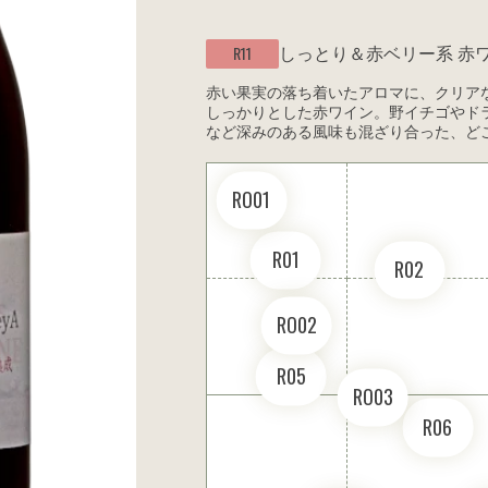
しっとり＆赤ベリー系
赤
R11
赤い果実の落ち着いたアロマに、クリア
しっかりとした赤ワイン。野イチゴやド
など深みのある風味も混ざり合った、ど
RO01
R01
R02
RO02
R05
RO03
R06