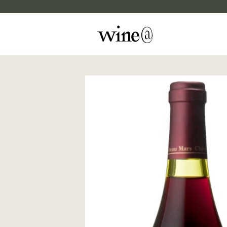
Skip to content
マイカルテ
評価する
wine@EBISU
商品検索