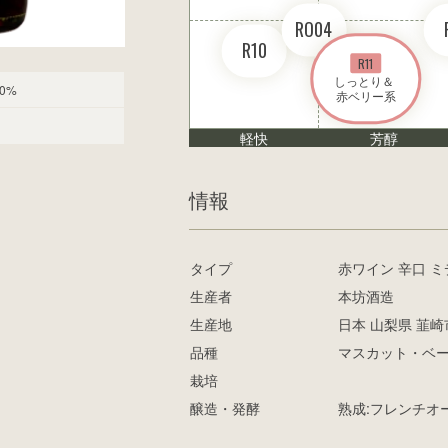
RO04
R10
R11
しっとり＆ 

0%
赤ベリー系
軽快
芳醇
情報
タイプ
赤ワイン 辛口 
生産者
本坊酒造
生産地
日本 山梨県 韮崎
品種
マスカット・ベー
栽培
醸造・発酵
熟成:フレンチオ