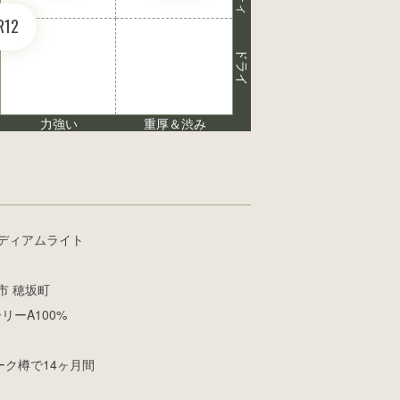
R12
ドライ
力強い
重厚＆渋み
ミディアムライト
市 穂坂町
リーA100%
ーク樽で14ヶ月間