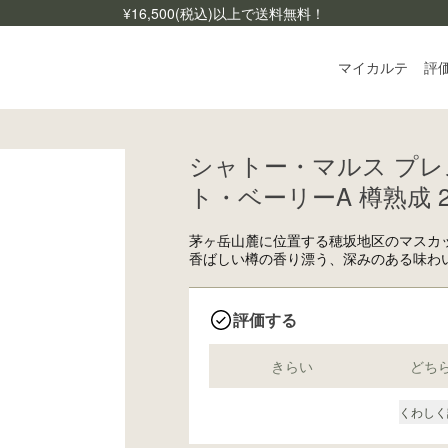
¥
16,500
(税込)以上で送料無料！
マイカルテ
評
シャトー・マルス プレ
ログ
ト・ベーリーA 樽熟成 2
ご利
よく
茅ヶ岳山麓に位置する穂坂地区のマスカ
香ばしい樽の香り漂う、深みのある味わ
お問
評価する
きらい
どち
くわしく