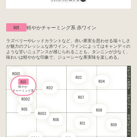
軽やかチャーミング系
赤ワイン
R01
ラズベリーやレッドカラントなど、赤い果実を思わせる瑞々しさ
が魅力のフレッシュな赤ワイン。ワインによってはキャンディの
ような甘いニュアンスが感じられることも。タンニンが少なく、
味わいは軽やかな印象で、ジューシーな果実味を楽しめる。
フルーティ&甘み
RO01
R03
R04
R01
軽やか 

R02
チャーミング系
フルーティ
R07
RO02
R05
R08
RO03
ややフルーティ
R06
R13
R09