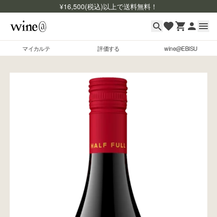
¥
16,500
(税込)以上で送料無料！
マイカルテ
評価する
wine@EBISU
マイカルテ
Skip to content
評価する
wine@EBISU
商品検索
ログイン
ご利用ガイド
よくあるご質問
お問い合わせ