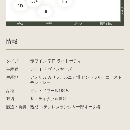
RO04
R12
R10
ドライ
R11
軽快
芳醇
力強い
重厚＆渋み
情報
タイプ
赤ワイン 辛口 ライトボディ
生産者
シャイド ヴィンヤーズ
生産地
アメリカ カリフォルニア州 セントラル・コースト
モントレー
品種
ピノ・ノワール100%
栽培
サスティナブル農法
醸造・発酵
熟成:ステンレスタンク＆一部オーク樽