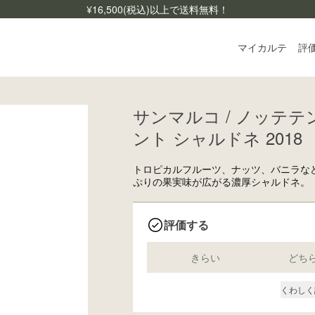
¥
16,500
(税込)以上で送料無料！
マイカルテ
評
サンマルコ / ノッテテン
ログ
ント シャルドネ 2018
ご利
よく
トロピカルフルーツ、ナッツ、バニラな
ぷりの果実味が広がる濃厚シャルドネ。
お問
評価する
きらい
どち
くわしく