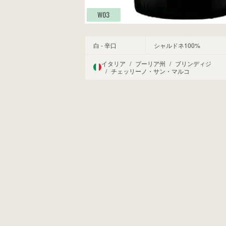
W03
白 - 辛口
シャルドネ100%
イタリア
/
プーリア州
/
ブリンディジ
/
チェッリーノ・サン・マルコ