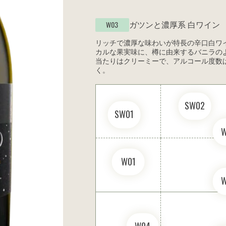
ガツンと濃厚系
白ワイン
W03
リッチで濃厚な味わいが特長の辛口白ワ
カルな果実味に、樽に由来するバニラの
当たりはクリーミーで、アルコール度数
く。
SW02
SW01
W01