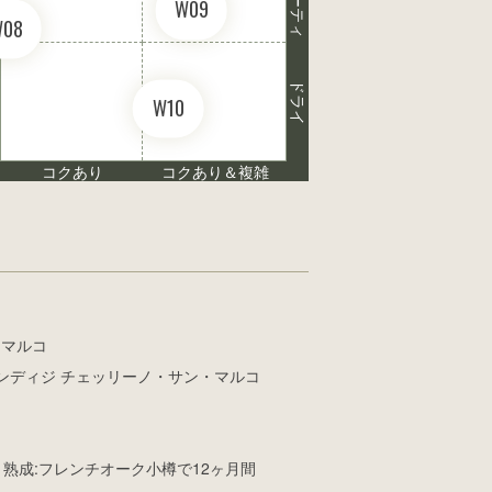
W09
W08
ドライ
W10
コクあり
コクあり＆複雑
ンマルコ
リンディジ チェッリーノ・サン・マルコ
/ 熟成:フレンチオーク小樽で12ヶ月間