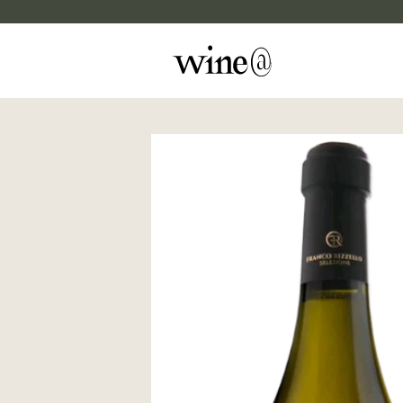
Skip to content
マイカルテ
評価する
wine@EBISU
商品検索