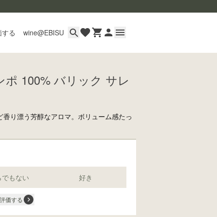
価する
wine@EBISU
ポ 100% バリック サレ
イン
用ガイド
あるご質問
ど香り漂う芳醇なアロマ。ボリューム感たっ
い合わせ
らでもない
好き
wine@とは
評価する