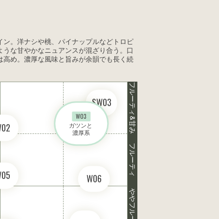
イン。洋ナシや桃、パイナップルなどトロピ
ような甘やかなニュアンスが混ざり合う。口
は高め。濃厚な風味と旨みが余韻でも長く続
フルーティ&甘み
SW03
W03
ガツンと 

W02
濃厚系
フルーティ
W05
W06
ややフルーティ