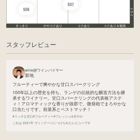
S07
S06
ドライ
すっきり
ややコクあり
コクあり
コクあり＆複雑
スタッフレビュー
wine@ワインバイヤー
新地
フルーティーで爽やかな甘口スパークリング
100年以上の歴史を持ち、ランゲの伝統的な醸造方法を継
承するワイナリー。甘口スパークリングの代表格アステ
ィ！アロマティックな香りが抜群で、微発砲でまろやかな
口当たりです。前菜系とベストマッチ！
#リッチな甘口
#フルーティー
#フレッシュ&甘やか
これは
2021
年 ヴィンテージにつけられたレビューです