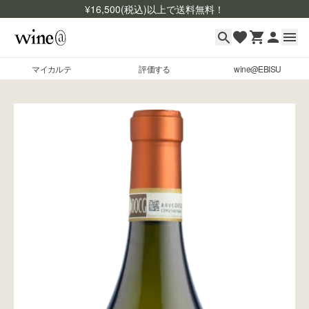
¥
16,500
(税込)以上で送料無料！
マイカルテ
評価する
wine@EBISU
マイカルテ
Skip to content
評価する
wine@EBISU
商品検索
ログイン
ご利用ガイド
よくあるご質問
お問い合わせ