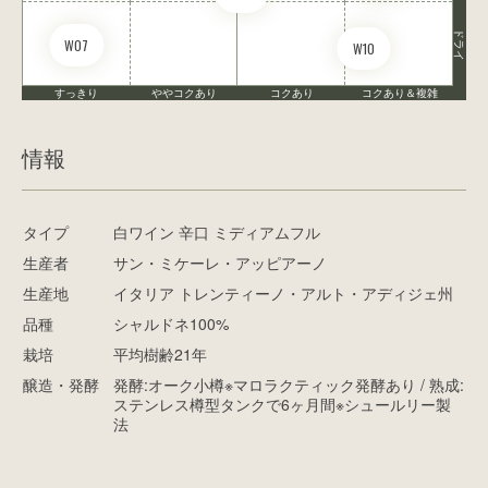
ドライ
W07
W10
すっきり
ややコクあり
コクあり
コクあり＆複雑
情報
タイプ
白ワイン 辛口 ミディアムフル
生産者
サン・ミケーレ・アッピアーノ
生産地
イタリア トレンティーノ・アルト・アディジェ州
品種
シャルドネ100%
栽培
平均樹齢21年
醸造・発酵
発酵:オーク小樽※マロラクティック発酵あり / 熟成:
ステンレス樽型タンクで6ヶ月間※シュールリー製
法