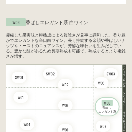
香ばしエレガント系
白ワイン
W06
凝縮した果実味と樽熟成による複雑さが見事に調和した、香り豊
かでエレガントな辛口白ワイン。長く持続する余韻や香ばしいナ
ッツやトーストのニュアンスが、芳醇な味わいを生みだしてい
る。豊かな酸があるため長期熟成も可能で、熟成するとより複雑
さが増す。
フルーティ&甘み
SW02
SW03
SW01
W03
W02
フルーティ
W01
W06
W05
香ばし 

エレガント系
ややフルーティ
W04
W09
W08