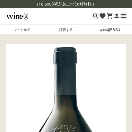
¥
16,500
(税込)以上で送料無料！
マイカルテ
評価する
wine@EBISU
マイカルテ
Skip to content
評価する
wine@EBISU
商品検索
ログイン
ご利用ガイド
よくあるご質問
お問い合わせ