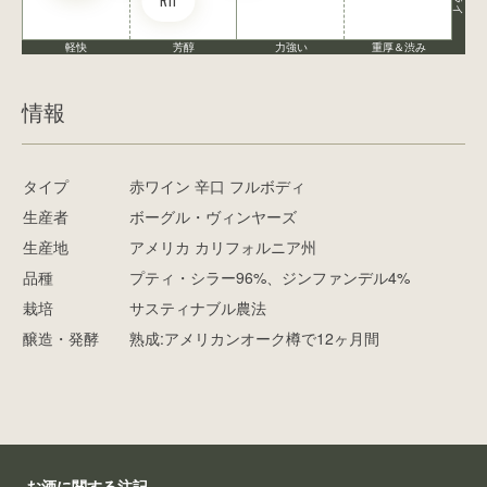
R11
軽快
芳醇
力強い
重厚＆渋み
情報
タイプ
赤ワイン 辛口 フルボディ
生産者
ボーグル・ヴィンヤーズ
生産地
アメリカ カリフォルニア州
品種
プティ・シラー96%、ジンファンデル4%
栽培
サスティナブル農法
醸造・発酵
熟成:アメリカンオーク樽で12ヶ月間
お酒に関する注記