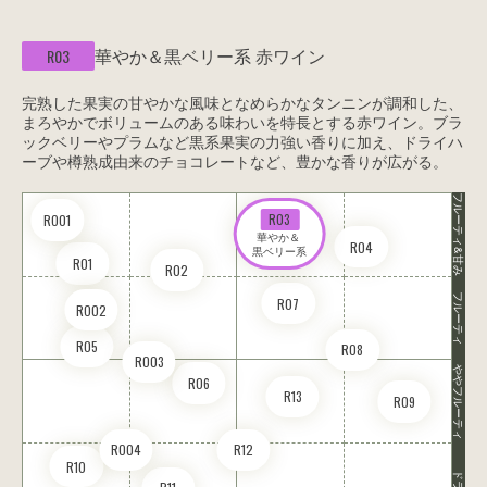
華やか＆黒ベリー系
赤ワイン
R03
完熟した果実の甘やかな風味となめらかなタンニンが調和した、
まろやかでボリュームのある味わいを特長とする赤ワイン。ブラ
ックベリーやプラムなど黒系果実の力強い香りに加え、ドライハ
ーブや樽熟成由来のチョコレートなど、豊かな香りが広がる。
フルーティ&甘み
R03
RO01
華やか＆ 

R04
黒ベリー系
R01
R02
フルーティ
R07
RO02
R05
R08
RO03
ややフルーティ
R06
R13
R09
RO04
R12
R10
ドライ