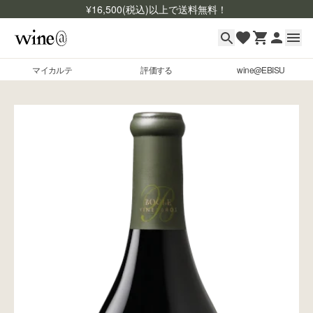
¥
16,500
(税込)以上で送料無料！
マイカルテ
評価する
wine@EBISU
マイカルテ
Skip to content
評価する
wine@EBISU
商品検索
ログイン
ご利用ガイド
よくあるご質問
お問い合わせ