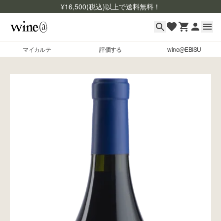
¥
16,500
(税込)以上で送料無料！
マイカルテ
評価する
wine@EBISU
マイカルテ
Skip to content
評価する
wine@EBISU
商品検索
ログイン
ご利用ガイド
よくあるご質問
お問い合わせ