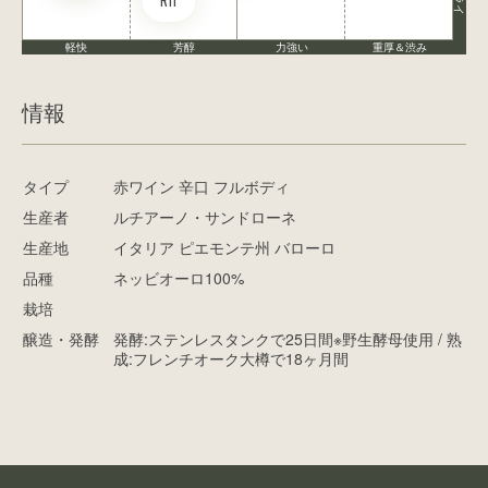
R11
軽快
芳醇
力強い
重厚＆渋み
情報
タイプ
赤ワイン 辛口 フルボディ
生産者
ルチアーノ・サンドローネ
生産地
イタリア ピエモンテ州 バローロ
品種
ネッビオーロ100%
栽培
醸造・発酵
発酵:ステンレスタンクで25日間※野生酵母使用 / 熟
成:フレンチオーク大樽で18ヶ月間