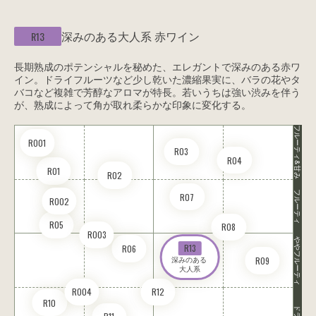
深みのある大人系
赤ワイン
R13
長期熟成のポテンシャルを秘めた、エレガントで深みのある赤ワ
イン。ドライフルーツなど少し乾いた濃縮果実に、バラの花やタ
バコなど複雑で芳醇なアロマが特長。若いうちは強い渋みを伴う
が、熟成によって角が取れ柔らかな印象に変化する。
フルーティ&甘み
RO01
R03
R04
R01
R02
フルーティ
R07
RO02
R05
R08
RO03
ややフルーティ
R13
R06
深みのある 

R09
大人系
RO04
R12
R10
ドライ