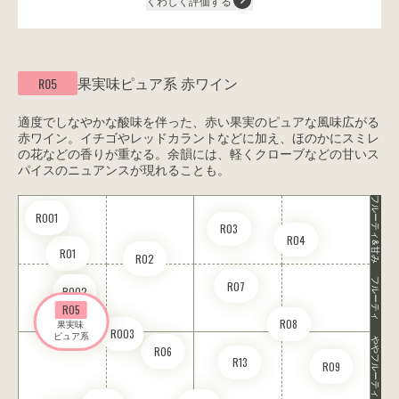
くわしく評価する
果実味ピュア系
赤ワイン
R05
適度でしなやかな酸味を伴った、赤い果実のピュアな風味広がる
赤ワイン。イチゴやレッドカラントなどに加え、ほのかにスミレ
の花などの香りが重なる。余韻には、軽くクローブなどの甘いス
パイスのニュアンスが現れることも。
フルーティ&甘み
RO01
R03
R04
R01
R02
フルーティ
R07
RO02
R05
R08
果実味 

RO03
ピュア系
ややフルーティ
R06
R13
R09