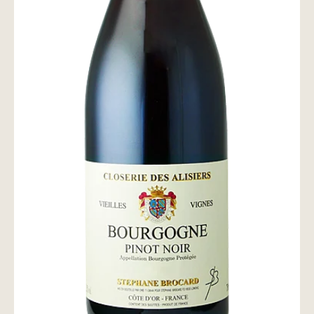
wine@とは