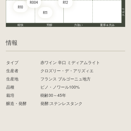
RO04
R12
R10
ドライ
R11
軽快
芳醇
力強い
重厚＆渋み
情報
タイプ
赤ワイン 辛口 ミディアムライト
生産者
クロズリー・デ・アリズィエ
生産地
フランス ブルゴーニュ地方
品種
ピノ・ノワール100%
栽培
樹齢30～45年
醸造・発酵
発酵:ステンレスタンク