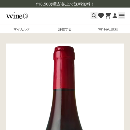
¥
16,500
(税込)以上で送料無料！
マイカルテ
評価する
wine@EBISU
マイカルテ
Skip to content
評価する
wine@EBISU
商品検索
ログイン
ご利用ガイド
よくあるご質問
お問い合わせ