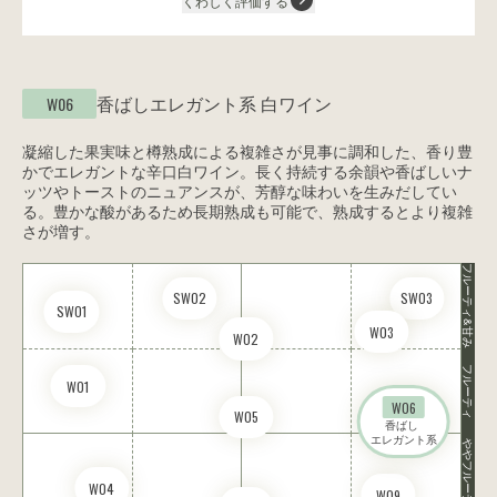
くわしく評価する
香ばしエレガント系
白ワイン
W06
凝縮した果実味と樽熟成による複雑さが見事に調和した、香り豊
かでエレガントな辛口白ワイン。長く持続する余韻や香ばしいナ
ッツやトーストのニュアンスが、芳醇な味わいを生みだしてい
る。豊かな酸があるため長期熟成も可能で、熟成するとより複雑
さが増す。
フルーティ&甘み
SW02
SW03
SW01
W03
W02
フルーティ
W01
W06
W05
香ばし 

エレガント系
ややフルーティ
W04
W09