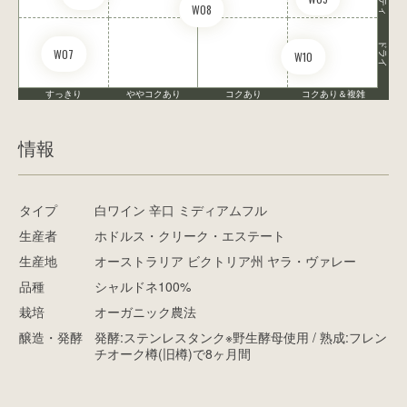
W08
ドライ
W07
W10
すっきり
ややコクあり
コクあり
コクあり＆複雑
情報
タイプ
白ワイン 辛口 ミディアムフル
生産者
ホドルス・クリーク・エステート
生産地
オーストラリア ビクトリア州 ヤラ・ヴァレー
品種
シャルドネ100%
栽培
オーガニック農法
醸造・発酵
発酵:ステンレスタンク※野生酵母使用 / 熟成:フレン
チオーク樽(旧樽)で8ヶ月間