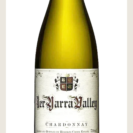
wine@とは