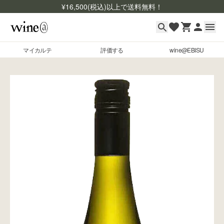
¥
16,500
(税込)以上で送料無料！
マイカルテ
評価する
wine@EBISU
マイカルテ
Skip to content
評価する
wine@EBISU
商品検索
ログイン
ご利用ガイド
よくあるご質問
お問い合わせ