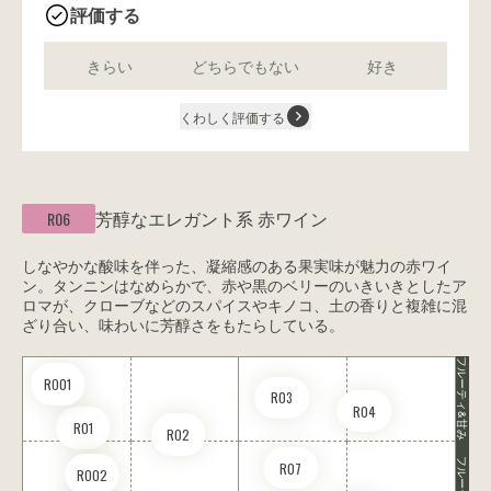
評価する
きらい
どちらでもない
好き
くわしく評価する
芳醇なエレガント系
赤ワイン
R06
しなやかな酸味を伴った、凝縮感のある果実味が魅力の赤ワイ
ン。タンニンはなめらかで、赤や黒のベリーのいきいきとしたア
ロマが、クローブなどのスパイスやキノコ、土の香りと複雑に混
ざり合い、味わいに芳醇さをもたらしている。
フルーティ&甘み
RO01
R03
R04
R01
R02
フルーティ
R07
RO02