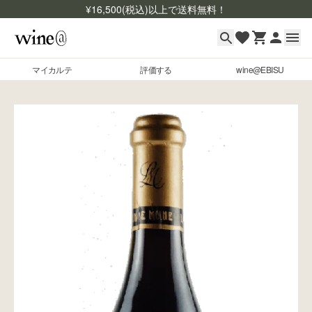
¥
16,500
(税込)以上で送料無料！
マイカルテ
評価する
wine@EBISU
マイカルテ
Skip to content
評価する
wine@EBISU
商品検索
ログイン
ご利用ガイド
よくあるご質問
お問い合わせ