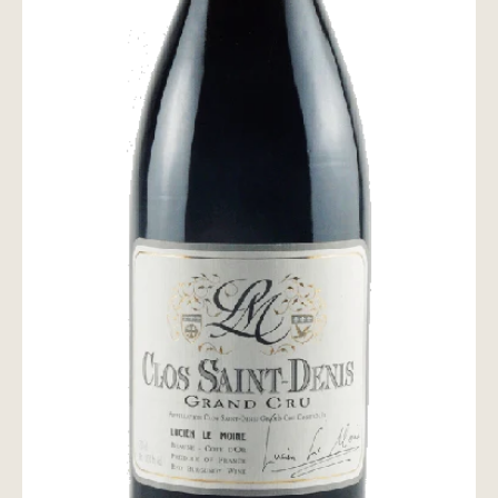
wine@とは