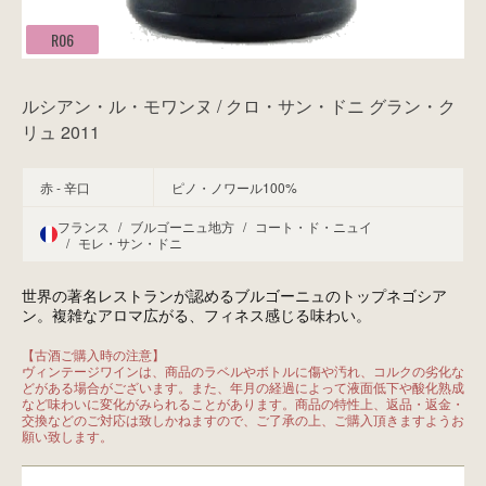
R06
ルシアン・ル・モワンヌ / クロ・サン・ドニ グラン・ク
リュ 2011
赤 - 辛口
ピノ・ノワール100%
フランス
/
ブルゴーニュ地方
/
コート・ド・ニュイ
/
モレ・サン・ドニ
世界の著名レストランが認めるブルゴーニュのトップネゴシア
ン。複雑なアロマ広がる、フィネス感じる味わい。
【古酒ご購入時の注意】

ヴィンテージワインは、商品のラベルやボトルに傷や汚れ、コルクの劣化な
どがある場合がございます。また、年月の経過によって液面低下や酸化熟成
など味わいに変化がみられることがあります。商品の特性上、返品・返金・
交換などのご対応は致しかねますので、ご了承の上、ご購入頂きますようお
願い致します。