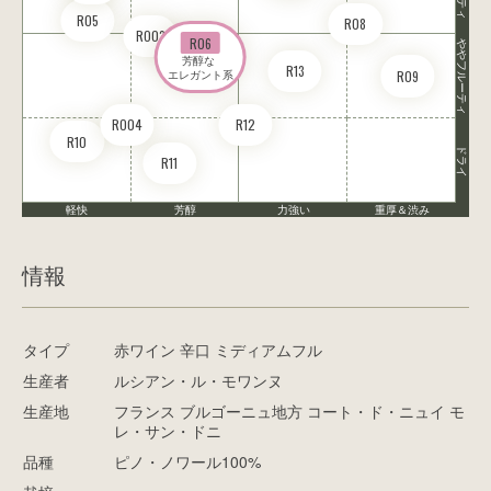
R05
R08
RO03
R06
ややフルーティ
芳醇な 

R13
R09
エレガント系
RO04
R12
R10
ドライ
R11
軽快
芳醇
力強い
重厚＆渋み
情報
タイプ
赤ワイン 辛口 ミディアムフル
生産者
ルシアン・ル・モワンヌ
生産地
フランス ブルゴーニュ地方 コート・ド・ニュイ モ
レ・サン・ドニ
品種
ピノ・ノワール100%