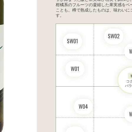
柑橘系のフルーツの凝縮した果実感をベ
ことも。樽で熟成したものは、味わいに
す。
SW02
SW01
W01
コク
バラ
W04