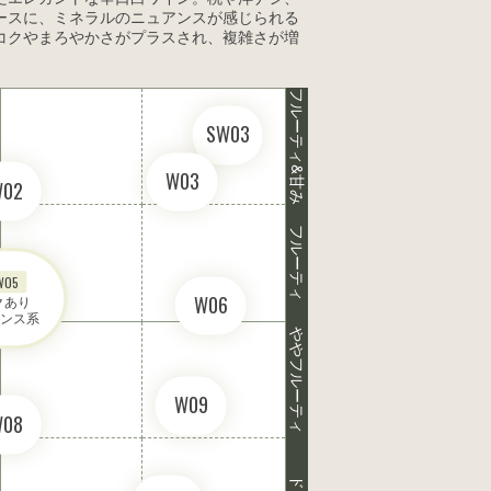
ースに、ミネラルのニュアンスが感じられる
コクやまろやかさがプラスされ、複雑さが増
フルーティ&甘み
SW03
W03
W02
フルーティ
W05
W06
あり 

ンス系
ややフルーティ
W09
W08