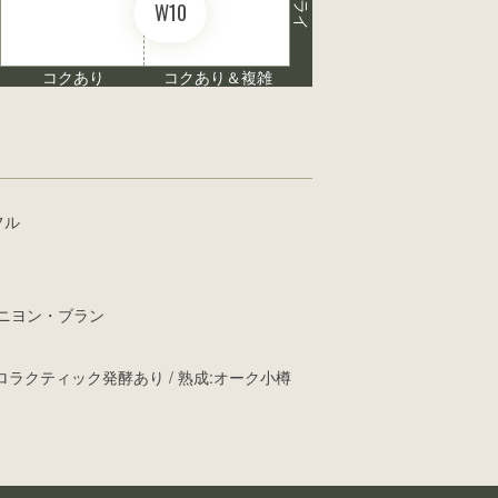
ドライ
W10
コクあり
コクあり＆複雑
フル
ニヨン・ブラン
ロラクティック発酵あり / 熟成:オーク小樽