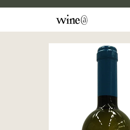
Skip to content
マイカルテ
評価する
wine@EBISU
商品検索