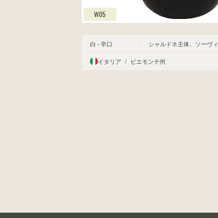
W05
白 - 辛口
シャルドネ主体、ソーヴ
イタリア
/
ピエモンテ州