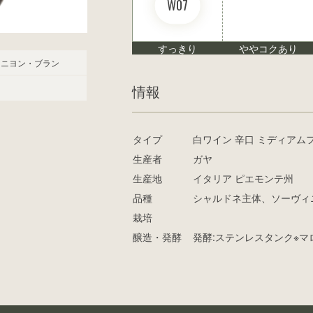
W07
すっきり
ややコクあり
ィニヨン・ブラン
情報
タイプ
白ワイン 辛口 ミディアム
生産者
ガヤ
生産地
イタリア ピエモンテ州
品種
シャルドネ主体、ソーヴィ
栽培
醸造・発酵
発酵:ステンレスタンク※マ