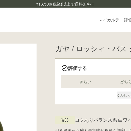
¥
16,500
(税込)以上で送料無料！
マイカルテ
評
ガヤ / ロッシィ・バス 
ログ
ご利
よく
評価する
お問
きらい
どち
くわしく
コクありバランス系
白ワ
W05
引き締まった酸と果実味が程良く調和し