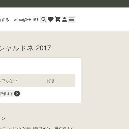
価する
wine@EBISU
シャルドネ 2017
イン
用ガイド
あるご質問
い合わせ
らでもない
好き
評価する
wine@とは
イン
たエレガントな辛口白ワイン。桃や洋ナシ、