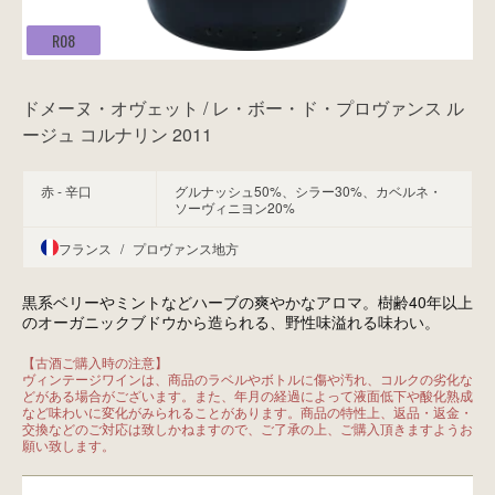
R08
ドメーヌ・オヴェット / レ・ボー・ド・プロヴァンス ル
ージュ コルナリン 2011
赤 - 辛口
グルナッシュ50%、シラー30%、カベルネ・
ソーヴィニヨン20%
フランス
/
プロヴァンス地方
黒系ベリーやミントなどハーブの爽やかなアロマ。樹齢40年以上
のオーガニックブドウから造られる、野性味溢れる味わい。
【古酒ご購入時の注意】

ヴィンテージワインは、商品のラベルやボトルに傷や汚れ、コルクの劣化な
どがある場合がございます。また、年月の経過によって液面低下や酸化熟成
など味わいに変化がみられることがあります。商品の特性上、返品・返金・
交換などのご対応は致しかねますので、ご了承の上、ご購入頂きますようお
願い致します。