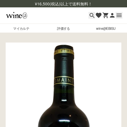
¥
16,500
(税込)以上で送料無料！
マイカルテ
評価する
wine@EBISU
マイカルテ
Skip to content
評価する
wine@EBISU
商品検索
ログイン
ご利用ガイド
よくあるご質問
お問い合わせ