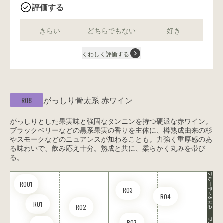
評価する
きらい
どちらでもない
好き
くわしく評価する
がっしり骨太系
赤ワイン
R08
がっしりとした果実味と強固なタンニンを持つ硬派な赤ワイン。
ブラックベリーなどの黒系果実の香りを主体に、樽熟成由来の杉
やスモークなどのニュアンスが加わることも。力強く重厚感のあ
る味わいで、飲み応え十分。熟成と共に、柔らかく丸みを帯び
る。
フルーティ&甘み
RO01
R03
R04
R01
R02
R07