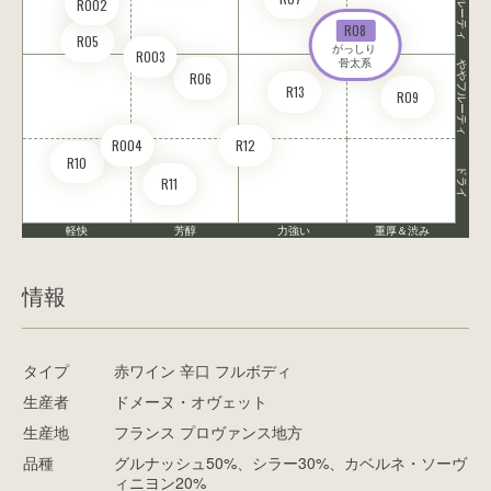
フルーティ
RO02
R08
R05
がっしり 

RO03
骨太系
ややフルーティ
R06
R13
R09
RO04
R12
R10
ドライ
R11
軽快
芳醇
力強い
重厚＆渋み
情報
タイプ
赤ワイン 辛口 フルボディ
生産者
ドメーヌ・オヴェット
生産地
フランス プロヴァンス地方
品種
グルナッシュ50%、シラー30%、カベルネ・ソーヴ
ィニヨン20%