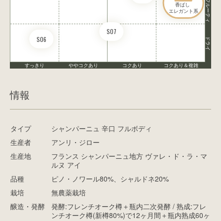
ややフルーティ
香ばし 

エレガント系
S07
S06
ドライ
すっきり
ややコクあり
コクあり
コクあり＆複雑
情報
タイプ
シャンパーニュ 辛口 フルボディ
生産者
アンリ・ジロー
生産地
フランス シャンパーニュ地方 ヴァレ・ド・ラ・マ
ルヌ アイ
品種
ピノ・ノワール80%、シャルドネ20%
栽培
無農薬栽培
醸造・発酵
発酵:フレンチオーク樽＋瓶内二次発酵 / 熟成:フレ
ンチオーク樽(新樽80%)で12ヶ月間＋瓶内熟成60ヶ