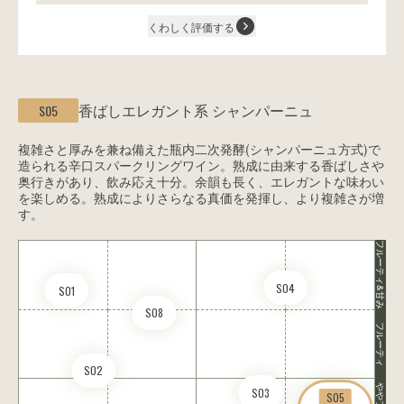
くわしく評価する
香ばしエレガント系
シャンパーニュ
S05
複雑さと厚みを兼ね備えた瓶内二次発酵(シャンパーニュ方式)で
造られる辛口スパークリングワイン。熟成に由来する香ばしさや
奥行きがあり、飲み応え十分。余韻も長く、エレガントな味わい
を楽しめる。熟成によりさらなる真価を発揮し、より複雑さが増
す。
フルーティ&甘み
S04
S01
S08
フルーティ
S02
S03
S05