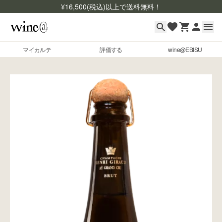
¥
16,500
(税込)以上で送料無料！
マイカルテ
評価する
wine@EBISU
マイカルテ
Skip to content
評価する
wine@EBISU
商品検索
ログイン
ご利用ガイド
よくあるご質問
お問い合わせ