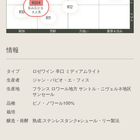
RO04
R12
旨み広がる 

R10
大人系
ドライ
R11
軽快
芳醇
力強い
重厚＆渋み
情報
タイプ
ロゼワイン 辛口 ミディアムライト
生産者
ジャン・パビオ・エ・フィス
生産地
フランス ロワール地方 サントル・ニヴェルネ地区
サンセール
品種
ピノ・ノワール100%
栽培
醸造・発酵
熟成:ステンレスタンク※シュール・リー製法