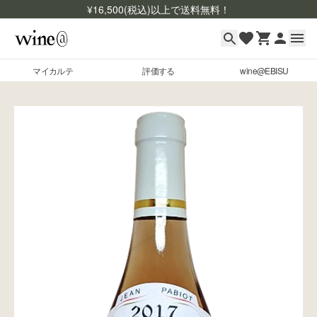
¥
16,500
(税込)以上で送料無料！
マイカルテ
評価する
wine@EBISU
マイカルテ
Skip to content
評価する
wine@EBISU
商品検索
ログイン
ご利用ガイド
よくあるご質問
お問い合わせ