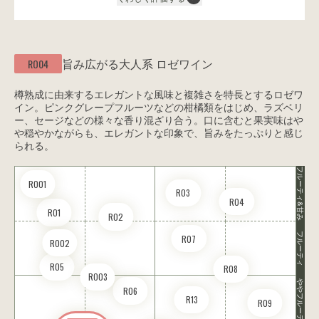
旨み広がる大人系
ロゼワイン
RO04
樽熟成に由来するエレガントな風味と複雑さを特長とするロゼワ
イン。ピンクグレープフルーツなどの柑橘類をはじめ、ラズベリ
ー、セージなどの様々な香り混ざり合う。口に含むと果実味はや
や穏やかながらも、エレガントな印象で、旨みをたっぷりと感じ
られる。
フルーティ&甘み
RO01
R03
R04
R01
R02
フルーティ
R07
RO02
R05
R08
RO03
ややフルーティ
R06
R13
R09