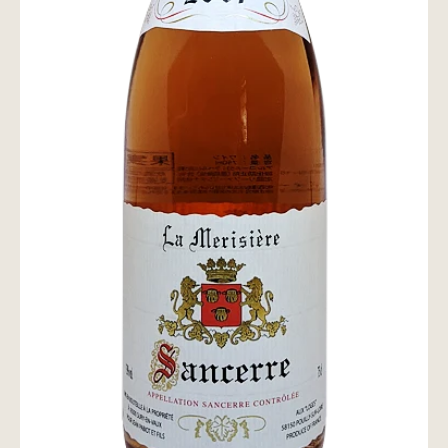
wine@とは