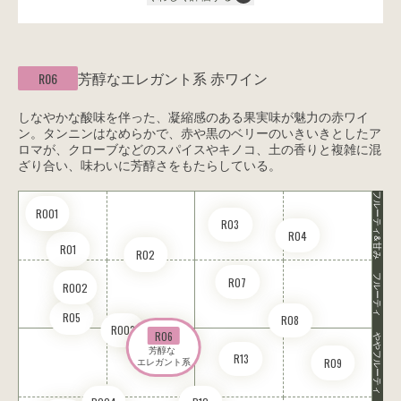
芳醇なエレガント系
赤ワイン
R06
しなやかな酸味を伴った、凝縮感のある果実味が魅力の赤ワイ
ン。タンニンはなめらかで、赤や黒のベリーのいきいきとしたア
ロマが、クローブなどのスパイスやキノコ、土の香りと複雑に混
ざり合い、味わいに芳醇さをもたらしている。
フルーティ&甘み
RO01
R03
R04
R01
R02
フルーティ
R07
RO02
R05
R08
RO03
R06
ややフルーティ
芳醇な 

R13
R09
エレガント系