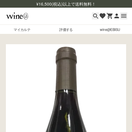
¥
16,500
(税込)以上で送料無料！
マイカルテ
評価する
wine@EBISU
マイカルテ
Skip to content
評価する
wine@EBISU
商品検索
ログイン
ご利用ガイド
よくあるご質問
お問い合わせ