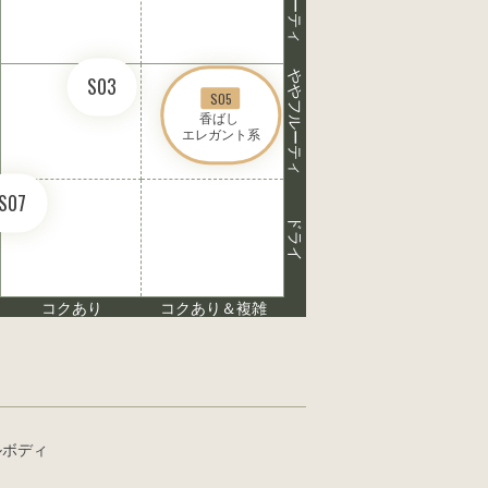
フルーティ
ややフルーティ
S03
S05
香ばし 

エレガント系
S07
ドライ
コクあり
コクあり＆複雑
ルボディ