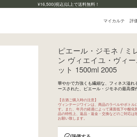
¥
16,500
(税込)以上で送料無料！
マイカルテ
評
ピエール・ジモネ / 
ログ
ン ヴィエイユ・ヴィー
ご利
ット 1500ml 2005
よく
お問
華やかで力強くも繊細な、フィネス溢れ
ースされた、ピエール・ジモネの最高傑
【古酒ご購入時の注意】

ヴィンテージワインは、商品のラベルやボトル
す。また、年月の経過によって液面低下や酸化
品の特性上、返品・返金・交換などのご対応は
お願い致します。
評価する