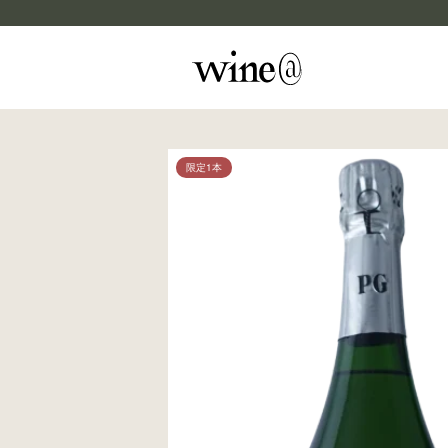
Skip to content
マイカルテ
限定1本
評価する
wine@EBISU
商品検索