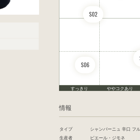
S02
S06
すっきり
ややコクあり
情報
タイプ
シャンパーニュ 辛口 フ
生産者
ピエール・ジモネ