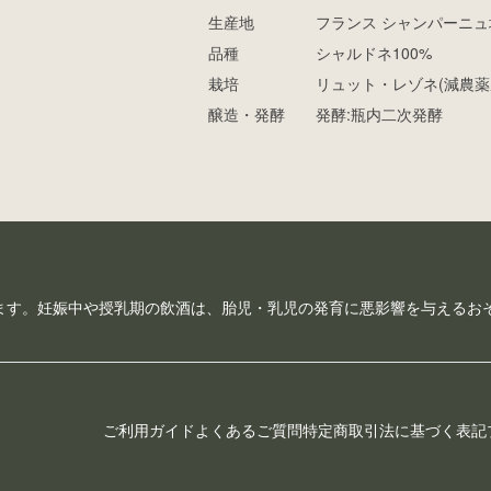
生産地
フランス シャンパーニュ
品種
シャルドネ100%
栽培
リュット・レゾネ(減農薬農
醸造・発酵
発酵:瓶内二次発酵
ます。妊娠中や授乳期の飲酒は、胎児・乳児の発育に悪影響を与えるお
ご利用ガイド
よくあるご質問
特定商取引法に基づく表記