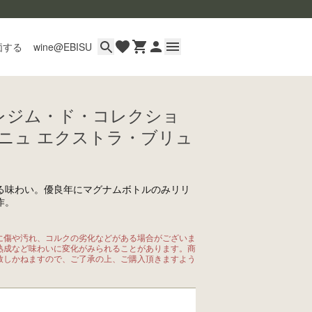
価する
wine@EBISU
ミレジム・ド・コレクショ
イン
ニュ エクストラ・ブリュ
用ガイド
あるご質問
い合わせ
る味わい。優良年にマグナムボトルのみリリ
作。
に傷や汚れ、コルクの劣化などがある場合がございま
熟成など味わいに変化がみられることがあります。商
致しかねますので、ご了承の上、ご購入頂きますよう
wine@とは