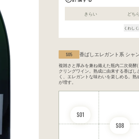
きらい
どち
くわしく
香ばしエレガント系
シャ
S05
複雑さと厚みを兼ね備えた瓶内二次発酵(
クリングワイン。熟成に由来する香ばし
く、エレガントな味わいを楽しめる。熟
が増す。
S01
S08