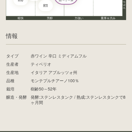
ドライ
R11
軽快
芳醇
力強い
重厚＆渋み
情報
タイプ
赤ワイン 辛口 ミディアムフル
生産者
ティベリオ
生産地
イタリア アブルッツォ州
品種
モンテプルチアーノ100％
栽培
樹齢50～52年
醸造・発酵
発酵:ステンレスタンク / 熟成:ステンレスタンクで8
ヶ月間