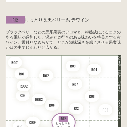
しっとり＆黒ベリー系
赤ワイン
R12
ブラックベリーなどの黒系果実のアロマと、樽熟成によるコクの
ある風味が調和した、深みと奥行きのある味わいを特長とする赤
ワイン。舌触りなめらかで、どこか滋味深さを感じさせる果実味
が口の中でじんわりと広がる。
フルーティ&甘み
RO01
R03
R04
R01
R02
フルーティ
R07
RO02
R05
R08
RO03
ややフルーティ
R06
R13
R09
R12
RO04
しっとり＆ 

R10
黒ベリー系