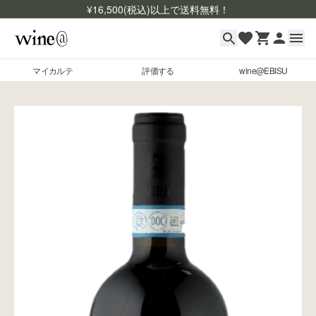
¥
16,500
(税込)以上で送料無料！
マイカルテ
評価する
wine@EBISU
マイカルテ
Skip to content
評価する
wine@EBISU
商品検索
ログイン
ご利用ガイド
よくあるご質問
お問い合わせ