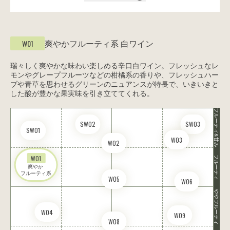
爽やかフルーティ系
白ワイン
W01
瑞々しく爽やかな味わい楽しめる辛口白ワイン。フレッシュなレ
モンやグレープフルーツなどの柑橘系の香りや、フレッシュハー
ブや青草を思わせるグリーンのニュアンスが特長で、いきいきと
した酸が豊かな果実味を引き立ててくれる。
フルーティ&甘み
SW02
SW03
SW01
W03
W02
W01
フルーティ
爽やか 

フルーティ系
W05
W06
ややフルーティ
W04
W09
W08