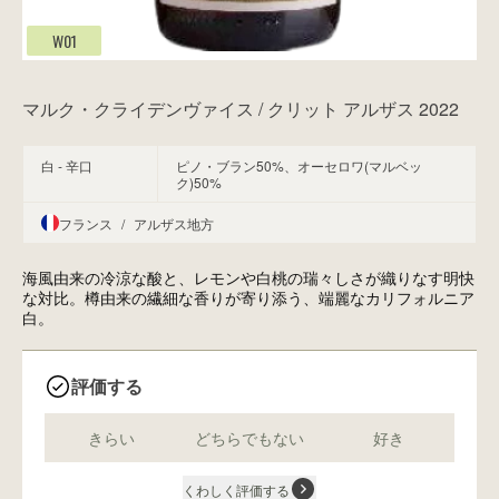
W01
マルク・クライデンヴァイス / クリット アルザス 2022
白 - 辛口
ピノ・ブラン50%、オーセロワ(マルベッ
ク)50%
フランス
/
アルザス地方
海風由来の冷涼な酸と、レモンや白桃の瑞々しさが織りなす明快
な対比。樽由来の繊細な香りが寄り添う、端麗なカリフォルニア
白。
評価する
きらい
どちらでもない
好き
くわしく評価する