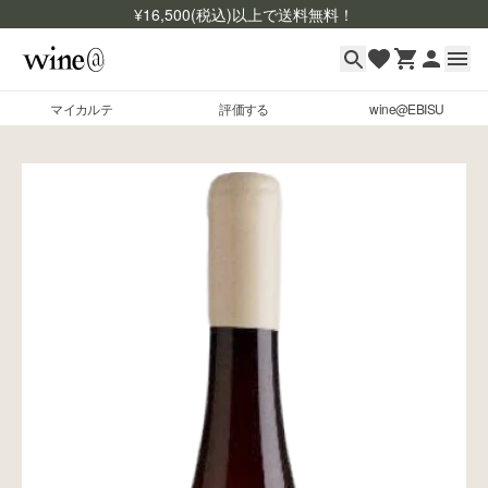
¥
16,500
(税込)以上で送料無料！
マイカルテ
評価する
wine@EBISU
マイカルテ
Skip to content
評価する
wine@EBISU
商品検索
ログイン
ご利用ガイド
よくあるご質問
お問い合わせ