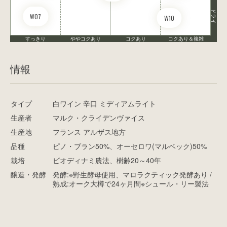
ドライ
W07
W10
すっきり
ややコクあり
コクあり
コクあり＆複雑
情報
タイプ
白ワイン 辛口 ミディアムライト
生産者
マルク・クライデンヴァイス
生産地
フランス アルザス地方
品種
ピノ・ブラン50%、オーセロワ(マルベック)50%
栽培
ビオディナミ農法、樹齢20～40年
醸造・発酵
発酵:※野生酵母使用、マロラクティック発酵あり /
熟成:オーク大樽で24ヶ月間※シュール・リー製法