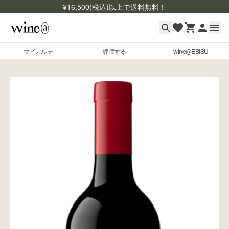
¥
16,500
(税込)以上で送料無料！
マイカルテ
評価する
wine@EBISU
マイカルテ
Skip to content
評価する
wine@EBISU
商品検索
ログイン
ご利用ガイド
よくあるご質問
お問い合わせ