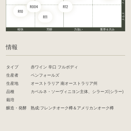
RO04
R12
R10
ドライ
R11
軽快
芳醇
力強い
重厚＆渋み
情報
タイプ
赤ワイン 辛口 フルボディ
生産者
ペンフォールズ
生産地
オーストラリア 南オーストラリア州
品種
カベルネ・ソーヴィニヨン主体、シラーズ(シラー)
栽培
醸造・発酵
熟成:フレンチオーク樽＆アメリカンオーク樽