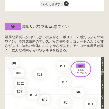
くわしく評価する
濃厚＆パワフル系
赤ワイン
R04
濃厚な果実味が口いっぱいに広がる、ボリューム感たっぷりの赤
ワイン。樽熟成由来の甘いスパイス香やチョコレートのような甘
さがあり、味わい全体にふくよかさがある。アルコール度数が高
く、飲んだ瞬間からパワフルさを感じる。
フルーティ&甘み
RO01
R04
R03
濃厚＆ 

R01
パワフル系
R02
フルーティ
R07
RO02
R05
R08
RO03
ややフルーティ
R06
R13
R09