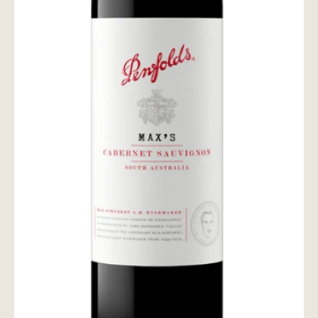
wine@とは