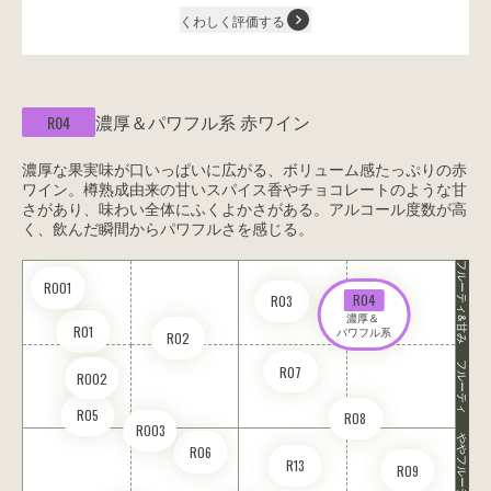
くわしく評価する
濃厚＆パワフル系
赤ワイン
R04
濃厚な果実味が口いっぱいに広がる、ボリューム感たっぷりの赤
ワイン。樽熟成由来の甘いスパイス香やチョコレートのような甘
さがあり、味わい全体にふくよかさがある。アルコール度数が高
く、飲んだ瞬間からパワフルさを感じる。
フルーティ&甘み
RO01
R04
R03
濃厚＆ 

R01
パワフル系
R02
フルーティ
R07
RO02
R05
R08
RO03
ややフルーティ
R06
R13
R09