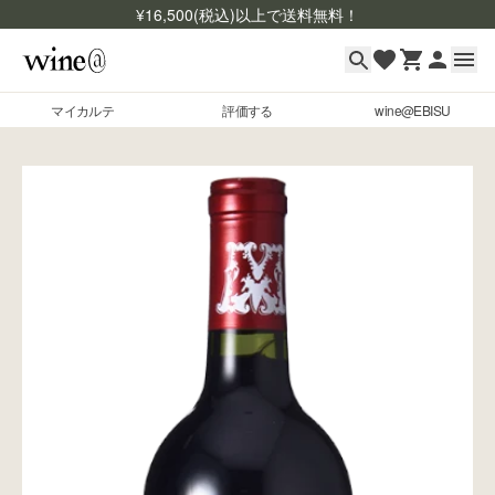
¥
16,500
(税込)以上で送料無料！
マイカルテ
評価する
wine@EBISU
マイカルテ
Skip to content
評価する
wine@EBISU
商品検索
ログイン
ご利用ガイド
よくあるご質問
お問い合わせ