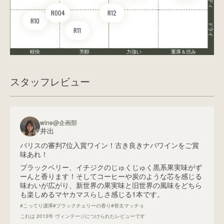
RO04
R12
R10
ドライ
R11
軽快
芳醇
力強い
重厚＆渋み
スタッフレビュー
wine@企画部
井出
パリスの審判7位入賞ワイン！古き良きナパワインをご賞
味あれ！
ブラックベリー、イチジクのじゅくじゅく黒系果実味がず
ーんと香ります！そしてコーヒーや炭のような芯を感じる
味わいが広がり、新世界の果実味と旧世界の風味をどちら
も楽しめるマヤカマスらしさ感じる1本です。
#こってり濃厚
#ブラックチェリーの香り
#骨太マッチョ
これは
2013
年 ヴィンテージにつけられたレビューです