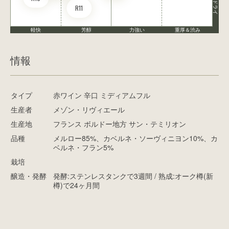
ドライ
R11
軽快
芳醇
力強い
重厚＆渋み
情報
タイプ
赤ワイン 辛口 ミディアムフル
生産者
メゾン・リヴィエール
生産地
フランス ボルドー地方 サン・テミリオン
品種
メルロー85%、カベルネ・ソーヴィニヨン10%、カ
ベルネ・フラン5%
栽培
醸造・発酵
発酵:ステンレスタンクで3週間 / 熟成:オーク樽(新
樽)で24ヶ月間