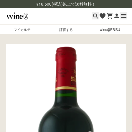
¥
16,500
(税込)以上で送料無料！
マイカルテ
評価する
wine@EBISU
マイカルテ
Skip to content
評価する
wine@EBISU
商品検索
ログイン
ご利用ガイド
よくあるご質問
お問い合わせ