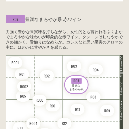
豊満なまろやか系
赤ワイン
R07
力強く豊かな果実味を持ちながら、女性的とも言われるふくよか
でまろやかな味わいが印象的な赤ワイン。タンニンはしなやかで
きめ細かく、舌触りはなめらか。カシスなど黒い果実のアロマの
中に、ほのかに甘やかさを感じる。
フルーティ&甘み
RO01
R03
R04
R01
R02
R07
フルーティ
豊満な 

RO02
まろやか系
R05
R08
RO03
ややフルーティ
R06
R13
R09
RO04
R12
R10