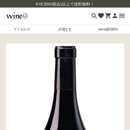
¥
16,500
(税込)以上で送料無料！
マイカルテ
評価する
wine@EBISU
マイカルテ
Skip to content
評価する
wine@EBISU
商品検索
ログイン
ご利用ガイド
よくあるご質問
お問い合わせ