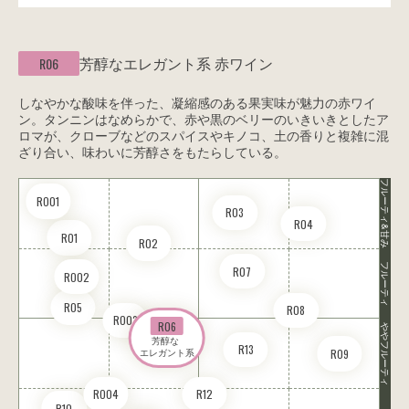
芳醇なエレガント系
赤ワイン
R06
しなやかな酸味を伴った、凝縮感のある果実味が魅力の赤ワイ
ン。タンニンはなめらかで、赤や黒のベリーのいきいきとしたア
ロマが、クローブなどのスパイスやキノコ、土の香りと複雑に混
ざり合い、味わいに芳醇さをもたらしている。
フルーティ&甘み
RO01
R03
R04
R01
R02
フルーティ
R07
RO02
R05
R08
RO03
R06
ややフルーティ
芳醇な 

R13
R09
エレガント系
RO04
R12
R10