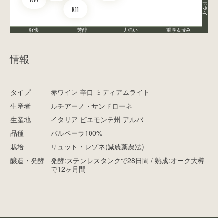
ドライ
R11
軽快
芳醇
力強い
重厚＆渋み
情報
タイプ
赤ワイン 辛口 ミディアムライト
生産者
ルチアーノ・サンドローネ
生産地
イタリア ピエモンテ州 アルバ
品種
バルベーラ100%
栽培
リュット・レゾネ(減農薬農法)
醸造・発酵
発酵:ステンレスタンクで28日間 / 熟成:オーク大樽
で12ヶ月間