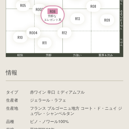
R05
R08
RO03
R06
ややフルーティ
芳醇な 

R13
R09
エレガント系
RO04
R12
R10
ドライ
R11
軽快
芳醇
力強い
重厚＆渋み
情報
タイプ
赤ワイン 辛口 ミディアムフル
生産者
ジェラール・ラフェ
生産地
フランス ブルゴーニュ地方 コート・ド・ニュイ ジ
ュヴレ・シャンベルタン
品種
ピノ・ノワール100%