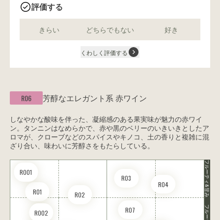
評価する
きらい
どちらでもない
好き
くわしく評価する
芳醇なエレガント系
赤ワイン
R06
しなやかな酸味を伴った、凝縮感のある果実味が魅力の赤ワイ
ン。タンニンはなめらかで、赤や黒のベリーのいきいきとしたア
ロマが、クローブなどのスパイスやキノコ、土の香りと複雑に混
ざり合い、味わいに芳醇さをもたらしている。
フルーティ&甘み
RO01
R03
R04
R01
R02
フルーティ
R07
RO02