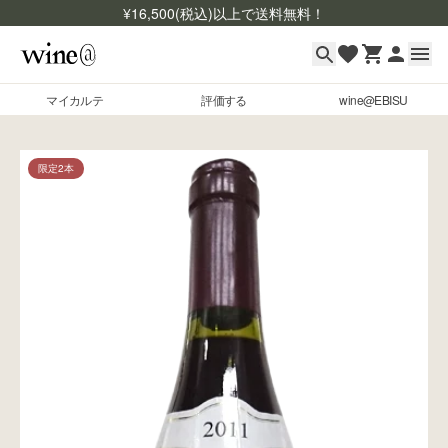
¥
16,500
(税込)以上で送料無料！
マイカルテ
評価する
wine@EBISU
マイカルテ
Skip to content
評価する
限定2本
wine@EBISU
商品検索
ログイン
ご利用ガイド
よくあるご質問
お問い合わせ