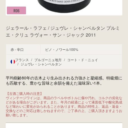
R06
ジェラール・ラフェ / ジュヴレ・シャンベルタン プルミ
エ・クリュ ラヴォー・サン・ジャック 2011
赤 - 辛口
ピノ・ノワール100%
フランス
/
ブルゴーニュ地方
/
コート・ド・ニュイ
/
ジュヴレ・シャンベルタン
平均樹齢80年の古木より生み出される力強さと凝縮感。特級畑に
も匹敵する、豊かな旨味と余韻を備えた滋味深い1本。
【古酒ご購入時の注意】

ヴィンテージワインは、商品のラベルやボトルに傷や汚れ、コルクの劣化な
どがある場合がございます。また、年月の経過によって液面低下や酸化熟成
など味わいに変化がみられることがあります。商品の特性上、返品・返金・
交換などのご対応は致しかねますので、ご了承の上、ご購入頂きますようお
願い致します。