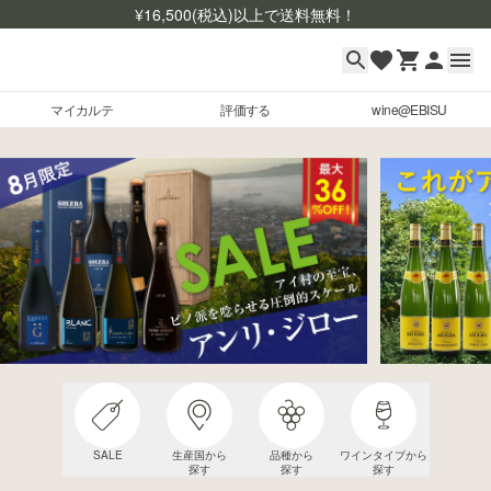
¥
16,500
(税込)以上で送料無料！
マイカルテ
評価する
wine@EBISU
マイカルテ
Skip to content
評価する
wine@EBISU
商品検索
ログイン
ご利用ガイド
よくあるご質問
お問い合わせ
SALE
生産国から
品種から
ワインタイプから
探す
探す
探す