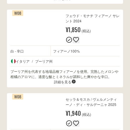
W08
フェウド・モナチ フィアーノ サレ
ント 2024
¥1,850
(税込)
白 - 辛口
フィアーノ100%
イタリア
/
プーリア州
プーリア州を代表する地場品種フィアーノを使用。完熟したメロンや
柑橘のアロマに、適度な酸とミネラルが調和した爽やかな辛口。
詳細を見る
W08
セッラ＆モスカ / ヴェルメンティ
ーノ・ディ・サルデーニャ 2025
¥1,940
(税込)