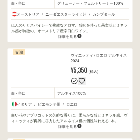
白 - 辛口
グリューナー・フェルトリーナー100%
オーストリア
/
ニーダエスターライヒ州
/
カンプタール
ほんのりとスパイシーで複雑なアロマ。酸味を伴った果実味とミネラ
ル感が特徴の、オーストリア産辛口白ワイン。
詳細を見る
W08
ヴィエッティ / ロエロ アルネイス
2024
¥5,350
(税込)
白 - 辛口
アルネイス100%
イタリア
/
ピエモンテ州
/
ロエロ
白い花やアプリコットの芳醇な香りに、柔らかな酸とミネラル感。ヴ
ィエッティが再興に尽力したアルネイス種の個性味わえる1本。
詳細を見る