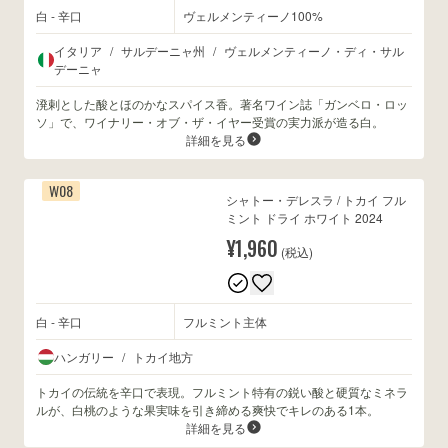
白 - 辛口
ヴェルメンティーノ100%
イタリア
/
サルデーニャ州
/
ヴェルメンティーノ・ディ・サル
デーニャ
溌剌とした酸とほのかなスパイス香。著名ワイン誌「ガンベロ・ロッ
ソ」で、ワイナリー・オブ・ザ・イヤー受賞の実力派が造る白。
詳細を見る
W08
シャトー・デレスラ / トカイ フル
ミント ドライ ホワイト 2024
¥1,960
(税込)
白 - 辛口
フルミント主体
ハンガリー
/
トカイ地方
トカイの伝統を辛口で表現。フルミント特有の鋭い酸と硬質なミネラ
ルが、白桃のような果実味を引き締める爽快でキレのある1本。
詳細を見る