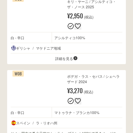
キリ・ヤーニ / アシルティコ・
ザ・ノース 2025
¥2,950
(税込)
白 - 辛口
アシルティコ100%
ギリシャ
/
マケドニア地域
詳細を見る
W08
ボデガ・ラス・セパス / シェヘラ
ザード 2024
¥3,270
(税込)
白 - 辛口
マトゥラナ・ブランカ100%
スペイン
/
ラ・リオハ州