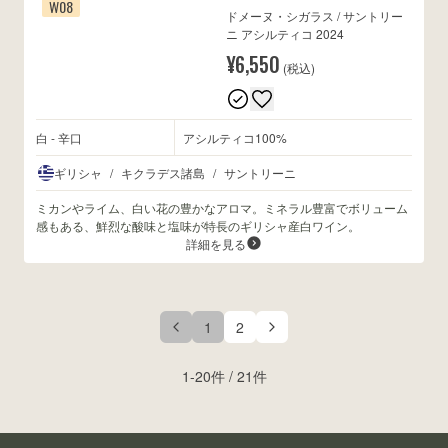
W08
ドメーヌ・シガラス / サントリー
ニ アシルティコ 2024
¥6,550
(税込)
白 - 辛口
アシルティコ100%
ギリシャ
/
キクラデス諸島
/
サントリーニ
ミカンやライム、白い花の豊かなアロマ。ミネラル豊富でボリューム
感もある、鮮烈な酸味と塩味が特長のギリシャ産白ワイン。
詳細を見る
1
2
1
-
20
件 /
21
件