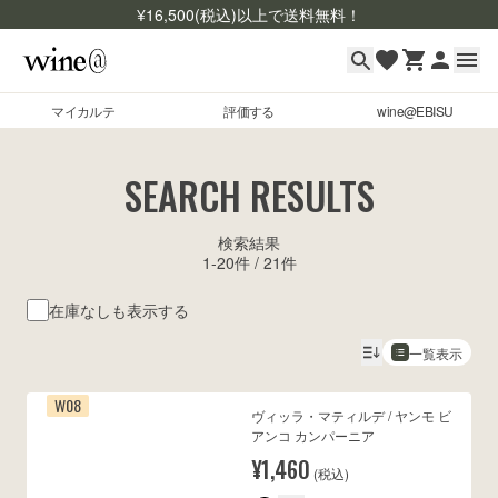
¥
16,500
(税込)以上で送料無料！
マイカルテ
評価する
wine@EBISU
マイカルテ
Skip to content
SEARCH RESULTS
評価する
検索結果
wine@EBISU
1
-
20
件 /
21
件
商品検索
在庫なしも表示する
ログイン
一覧表示
ご利用ガイド
W08
ヴィッラ・マティルデ / ヤンモ ビ
よくあるご質問
アンコ カンパーニア
お問い合わせ
¥1,460
(税込)