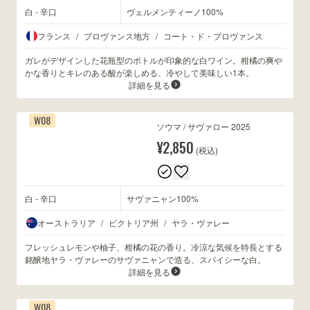
白 - 辛口
ヴェルメンティーノ100%
フランス
/
プロヴァンス地方
/
コート・ド・プロヴァンス
ガレがデザインした花瓶型のボトルが印象的な白ワイン。柑橘の爽や
かな香りとキレのある酸が楽しめる、冷やして美味しい1本。
詳細を見る
W08
ソウマ / サヴァロー 2025
¥2,850
(税込)
白 - 辛口
サヴァニャン100%
オーストラリア
/
ビクトリア州
/
ヤラ・ヴァレー
フレッシュレモンや柚子、柑橘の花の香り。冷涼な気候を特長とする
銘醸地ヤラ・ヴァレーのサヴァニャンで造る、スパイシーな白。
詳細を見る
W08