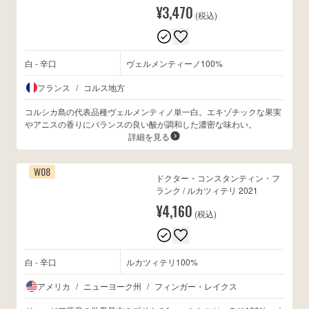
¥3,470
(税込)
白 - 辛口
ヴェルメンティーノ100%
フランス
/
コルス地方
コルシカ島の代表品種ヴェルメンティノ単一白。エキゾチックな果実
やアニスの香りにバランスの良い酸が調和した濃密な味わい。
詳細を見る
W08
ドクター・コンスタンティン・フ
ランク / ルカツィテリ 2021
¥4,160
(税込)
白 - 辛口
ルカツィテリ100%
アメリカ
/
ニューヨーク州
/
フィンガー・レイクス