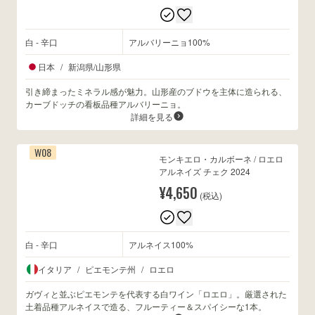
白 - 辛口
アルバリーニョ100%
日本
/
新潟県/山形県
引き締まったミネラル感が魅力。山形産のブドウを主体に造られる、
カーブドッチの看板品種アルバリーニョ。
詳細を見る
W08
モンキエロ・カルボーネ / ロエロ
アルネイズ チェク 2024
¥4,650
(税込)
白 - 辛口
アルネイス100%
イタリア
/
ピエモンテ州
/
ロエロ
ガヴィと並ぶピエモンテを代表する白ワイン「ロエロ」。厳選された
土着品種アルネイスで造る、フルーティー＆スパイシーな1本。