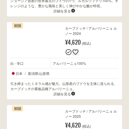
ジョージア原産の世界最古のブドウの1つ、ルカルツィテリ100%。オ
レンジのような、豊かな風味と美しく伸びやかな酸が特長。
詳細を見る
W08
カーブドッチ / アルバリーニョ ル
ノー 2024
¥4,620
(税込)
白 - 辛口
アルバリーニョ100%
日本
/
新潟県/山形県
引き締まったミネラル感が魅力。山形産のブドウを主体に造られる、
カーブドッチの看板品種アルバリーニョ。
詳細を見る
W08
カーブドッチ / アルバリーニョ ル
ノー 2025
¥4,620
(税込)