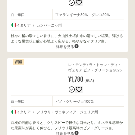
白 - 辛口
ファランギーナ80%、グレコ20%
wine@とは
イタリア
/
カンパーニャ州
桃や柑橘の瑞々しい香りに、火山性土壌由来の清々しい塩気。弾ける
ような果実味と酸が心地よく広がる、軽やかなイタリア白。
詳細を見る
W08
レ・モンデ / ラ・トッレ・ディ・
ヴェリア ピノ・グリージョ 2025
¥1,780
(税込)
白 - 辛口
ピノ・グリージョ100%
イタリア
/
フリウリ・ヴェネツィア・ジュリア州
白桃の芳醇な香りと、クリスピーで軽快な口当たり。ミネラル感豊か
な果実味が美しく伸びる、フリウリ最高峰のピノ・グリージョ。
詳細を見る