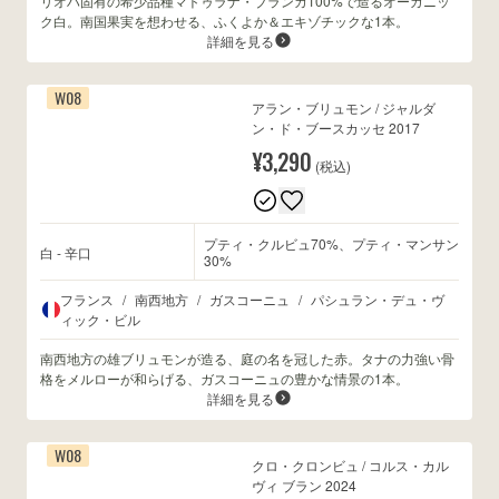
リオハ固有の希少品種マトゥラナ・ブランカ100%で造るオーガニッ
ク白。南国果実を想わせる、ふくよか＆エキゾチックな1本。
詳細を見る
W08
アラン・ブリュモン / ジャルダ
ン・ド・ブースカッセ 2017
¥3,290
(税込)
プティ・クルビュ70%、プティ・マンサン
白 - 辛口
30%
フランス
/
南西地方
/
ガスコーニュ
/
パシュラン・デュ・ヴ
ィック・ビル
南西地方の雄ブリュモンが造る、庭の名を冠した赤。タナの力強い骨
格をメルローが和らげる、ガスコーニュの豊かな情景の1本。
詳細を見る
W08
クロ・クロンビュ / コルス・カル
ヴィ ブラン 2024