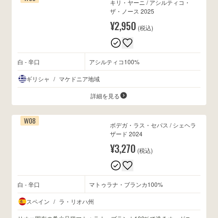
キリ・ヤーニ / アシルティコ・
ザ・ノース 2025
¥2,950
(税込)
白 - 辛口
アシルティコ100%
ギリシャ
/
マケドニア地域
詳細を見る
W08
ボデガ・ラス・セパス / シェヘラ
ザード 2024
¥3,270
(税込)
白 - 辛口
マトゥラナ・ブランカ100%
スペイン
/
ラ・リオハ州