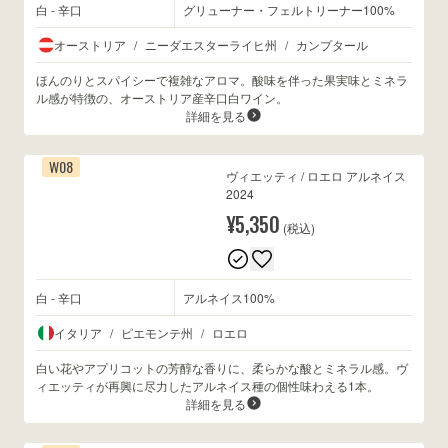
白 - 辛口
グリューナー・フェルトリーナー100%
オーストリア
/
ニーダエスターライヒ州
/
カンプタール
ほんのりとスパイシーで複雑なアロマ。酸味を伴った果実味とミネラ
ル感が特徴の、オーストリア産辛口白ワイン。
詳細を見る
W08
ヴィエッティ / ロエロ アルネイス
2024
¥5,350
(税込)
白 - 辛口
アルネイス100%
イタリア
/
ピエモンテ州
/
ロエロ
白い花やアプリコットの芳醇な香りに、柔らかな酸とミネラル感。ヴ
ィエッティが再興に尽力したアルネイス種の個性味わえる1本。
詳細を見る