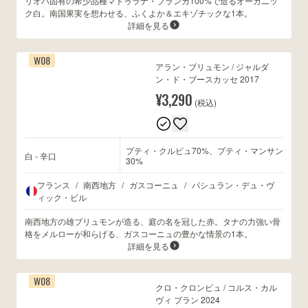
リオハ固有の希少品種マトゥラナ・ブランカ100%で造るオーガニッ
ク白。南国果実を想わせる、ふくよか＆エキゾチックな1本。
詳細を見る
W08
アラン・ブリュモン / ジャルダ
ン・ド・ブースカッセ 2017
¥3,290
(税込)
プティ・クルビュ70%、プティ・マンサン
白 - 辛口
30%
フランス
/
南西地方
/
ガスコーニュ
/
パシュラン・デュ・ヴ
ィック・ビル
南西地方の雄ブリュモンが造る、庭の名を冠した赤。タナの力強い骨
格をメルローが和らげる、ガスコーニュの豊かな情景の1本。
詳細を見る
W08
クロ・クロンビュ / コルス・カル
ヴィ ブラン 2024