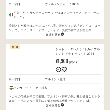
白 - 辛口
ヴェルメンティーノ100%
イタリア
/
サルデーニャ州
/
ヴェルメンティーノ・ディ・サル
デーニャ
溌剌とした酸とほのかなスパイス香。著名ワイン誌「ガンベロ・ロッ
ソ」で、ワイナリー・オブ・ザ・イヤー受賞の実力派が造る白。
詳細を見る
W08
シャトー・デレスラ / トカイ フル
ミント ドライ ホワイト 2024
¥1,960
(税込)
白 - 辛口
フルミント主体
ハンガリー
/
トカイ地方
トカイの伝統を辛口で表現。フルミント特有の鋭い酸と硬質なミネラ
ルが、白桃のような果実味を引き締める爽快でキレのある1本。
詳細を見る