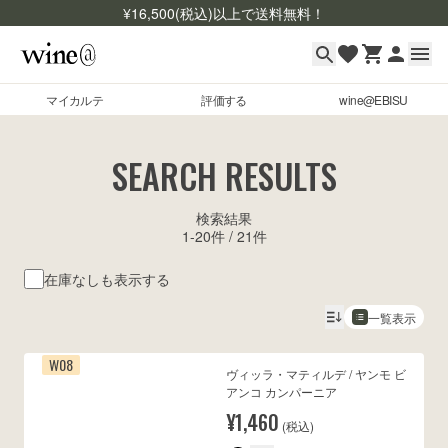
¥
16,500
(税込)以上で送料無料！
マイカルテ
評価する
wine@EBISU
マイカルテ
Skip to content
SEARCH RESULTS
評価する
検索結果
wine@EBISU
1
-
20
件 /
21
件
商品検索
在庫なしも表示する
ログイン
一覧表示
ご利用ガイド
W08
ヴィッラ・マティルデ / ヤンモ ビ
よくあるご質問
アンコ カンパーニア
お問い合わせ
¥1,460
(税込)