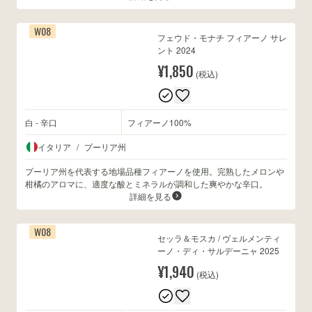
W08
フェウド・モナチ フィアーノ サレ
ント 2024
¥1,850
(税込)
白 - 辛口
フィアーノ100%
イタリア
/
プーリア州
プーリア州を代表する地場品種フィアーノを使用。完熟したメロンや
柑橘のアロマに、適度な酸とミネラルが調和した爽やかな辛口。
詳細を見る
W08
セッラ＆モスカ / ヴェルメンティ
ーノ・ディ・サルデーニャ 2025
¥1,940
(税込)