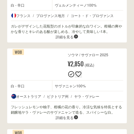
白 - 辛口
ヴェルメンティーノ100%
フランス
/
プロヴァンス地方
/
コート・ド・プロヴァンス
ガレがデザインした花瓶型のボトルが印象的な白ワイン。柑橘の爽や
かな香りとキレのある酸が楽しめる、冷やして美味しい1本。
詳細を見る
W08
ソウマ / サヴァロー 2025
¥2,850
(税込)
白 - 辛口
サヴァニャン100%
オーストラリア
/
ビクトリア州
/
ヤラ・ヴァレー
フレッシュレモンや柚子、柑橘の花の香り。冷涼な気候を特長とする
銘醸地ヤラ・ヴァレーのサヴァニャンで造る、スパイシーな白。
詳細を見る
W08