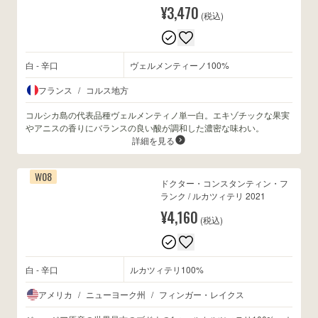
¥3,470
(税込)
白 - 辛口
ヴェルメンティーノ100%
フランス
/
コルス地方
コルシカ島の代表品種ヴェルメンティノ単一白。エキゾチックな果実
やアニスの香りにバランスの良い酸が調和した濃密な味わい。
詳細を見る
W08
ドクター・コンスタンティン・フ
ランク / ルカツィテリ 2021
¥4,160
(税込)
白 - 辛口
ルカツィテリ100%
アメリカ
/
ニューヨーク州
/
フィンガー・レイクス