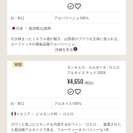
白 - 辛口
アルバリーニョ100%
日本
/
新潟県/山形県
引き締まったミネラル感が魅力。山形産のブドウを主体に造られる、
カーブドッチの看板品種アルバリーニョ。
詳細を見る
W08
モンキエロ・カルボーネ / ロエロ
アルネイズ チェク 2024
¥4,650
(税込)
白 - 辛口
アルネイス100%
イタリア
/
ピエモンテ州
/
ロエロ
ガヴィと並ぶピエモンテを代表する白ワイン「ロエロ」。厳選された
土着品種アルネイスで造る、フルーティー＆スパイシーな1本。