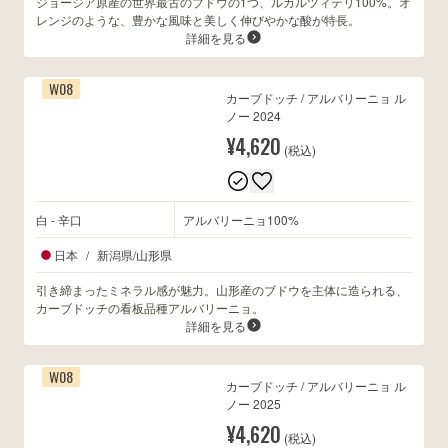
ジョージア原産の世界最古のブドウの1つ、ルカルツィテリ100%。オ
レンジのような、豊かな風味と美しく伸びやかな酸が特長。
詳細を見る
W08
カーブドッチ / アルバリーニョ ル
ノー 2024
¥4,620
(税込)
白 - 辛口
アルバリーニョ100%
日本
/
新潟県/山形県
引き締まったミネラル感が魅力。山形産のブドウを主体に造られる、
カーブドッチの看板品種アルバリーニョ。
詳細を見る
W08
カーブドッチ / アルバリーニョ ル
ノー 2025
¥4,620
(税込)