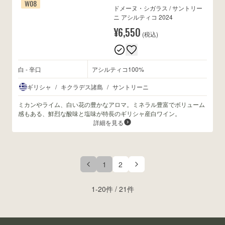
W08
ドメーヌ・シガラス / サントリー
ニ アシルティコ 2024
¥6,550
(税込)
白 - 辛口
アシルティコ100%
ギリシャ
/
キクラデス諸島
/
サントリーニ
ミカンやライム、白い花の豊かなアロマ。ミネラル豊富でボリューム
感もある、鮮烈な酸味と塩味が特長のギリシャ産白ワイン。
詳細を見る
1
2
1
-
20
件 /
21
件