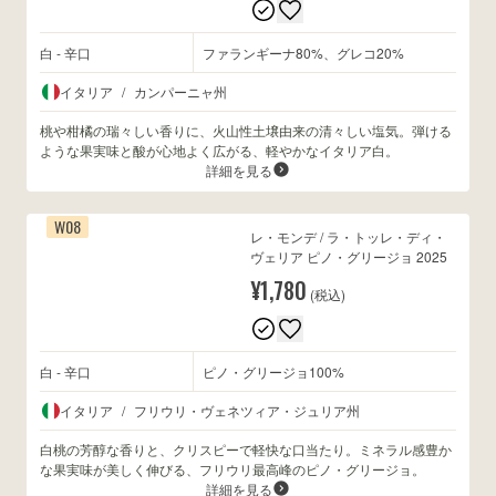
白 - 辛口
ファランギーナ80%、グレコ20%
wine@とは
イタリア
/
カンパーニャ州
桃や柑橘の瑞々しい香りに、火山性土壌由来の清々しい塩気。弾ける
ような果実味と酸が心地よく広がる、軽やかなイタリア白。
詳細を見る
W08
レ・モンデ / ラ・トッレ・ディ・
ヴェリア ピノ・グリージョ 2025
¥1,780
(税込)
白 - 辛口
ピノ・グリージョ100%
イタリア
/
フリウリ・ヴェネツィア・ジュリア州
白桃の芳醇な香りと、クリスピーで軽快な口当たり。ミネラル感豊か
な果実味が美しく伸びる、フリウリ最高峰のピノ・グリージョ。
詳細を見る