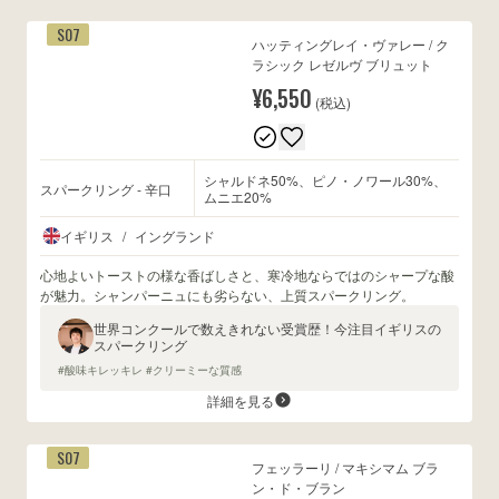
S07
ハッティングレイ・ヴァレー / ク
ラシック レゼルヴ ブリュット
¥6,550
(税込)
シャルドネ50%、ピノ・ノワール30%、
スパークリング - 辛口
ムニエ20%
イギリス
/
イングランド
心地よいトーストの様な香ばしさと、寒冷地ならではのシャープな酸
が魅力。シャンパーニュにも劣らない、上質スパークリング。
世界コンクールで数えきれない受賞歴！今注目イギリスの
スパークリング
#酸味キレッキレ #クリーミーな質感
詳細を見る
S07
フェッラーリ / マキシマム ブラ
ン・ド・ブラン