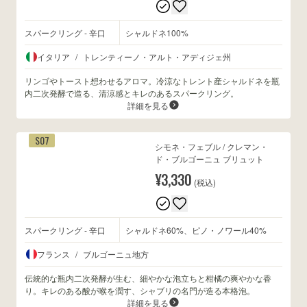
スパークリング - 辛口
シャルドネ100%
wine@とは
イタリア
/
トレンティーノ・アルト・アディジェ州
リンゴやトースト想わせるアロマ。冷涼なトレント産シャルドネを瓶
内二次発酵で造る、清涼感とキレのあるスパークリング。
詳細を見る
S07
シモネ・フェブル / クレマン・
ド・ブルゴーニュ ブリュット
¥3,330
(税込)
スパークリング - 辛口
シャルドネ60%、ピノ・ノワール40%
フランス
/
ブルゴーニュ地方
伝統的な瓶内二次発酵が生む、細やかな泡立ちと柑橘の爽やかな香
り。キレのある酸が喉を潤す、シャブリの名門が造る本格泡。
詳細を見る