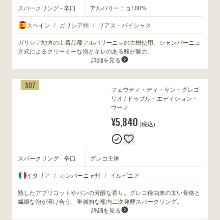
スパークリング - 辛口
アルバリーニョ100%
スペイン
/
ガリシア州
/
リアス・バイシャス
ガリシア地方の土着品種アルバリーニョの古樹使用。シャンパーニュ
方式によるクリーミーな泡とキレのある酸が魅力。
詳細を見る
S07
フェウディ・ディ・サン・グレゴ
リオ / ドゥブル・エディション・
ウーノ
¥5,840
(税込)
スパークリング - 辛口
グレコ主体
イタリア
/
カンパーニャ州
/
イルピニア
熟したアプリコットやパンの芳醇な香り。グレコ種由来の太い骨格と
繊細な泡が溶け合う、重層的な瓶内二次発酵スパークリング。
詳細を見る