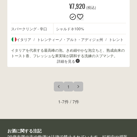
¥7,920
(税込)
スパークリング - 辛口
シャルドネ100%
イタリア
/
トレンティーノ・アルト・アディジェ州
/
トレント
イタリアを代表する最高峰の泡。きめ細やかな泡立ちと、熟成由来の
トースト香、フレッシュな果実味が調和する洗練のスプマンテ。
詳細を見る
1
1
-
7
件 /
7
件
お酒に関する注記
20歳未満の方の飲酒は法律で禁止されています。妊娠中や授乳