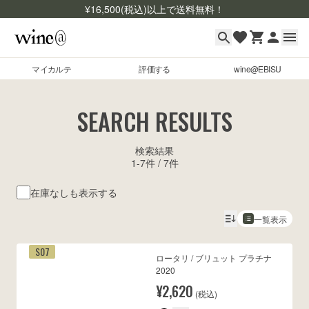
¥
16,500
(税込)以上で送料無料！
マイカルテ
評価する
wine@EBISU
マイカルテ
Skip to content
SEARCH RESULTS
評価する
検索結果
wine@EBISU
1
-
7
件 /
7
件
商品検索
在庫なしも表示する
ログイン
一覧表示
ご利用ガイド
S07
ロータリ / ブリュット プラチナ
よくあるご質問
2020
お問い合わせ
¥2,620
(税込)