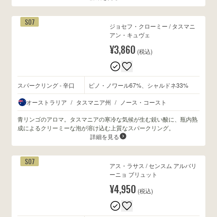
S07
ジョセフ・クローミー / タスマニ
アン・キュヴェ
¥3,860
(税込)
スパークリング - 辛口
ピノ・ノワール67%、シャルドネ33%
オーストラリア
/
タスマニア州
/
ノース・コースト
青リンゴのアロマ。タスマニアの寒冷な気候が生む鋭い酸に、瓶内熟
成によるクリーミーな泡が溶け込む上質なスパークリング。
詳細を見る
S07
アス・ラサス / センスム アルバリ
ーニョ ブリュット
¥4,950
(税込)