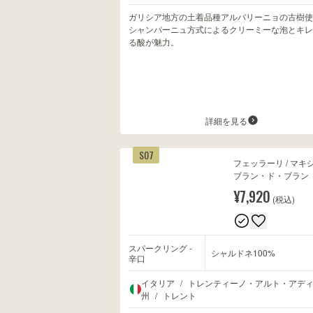
ガリシア地方の土着品種アルバリーニョの古樹使
シャンパーニュ方式によるクリーミーな泡とキレ
る酸が魅力。
詳細を見る
S07
フェッラーリ / マキ
ブラン・ド・ブラン
¥7,920
(税込)
スパークリング -
シャルドネ100%
辛口
イタリア
/
トレンティーノ・アルト・アデ
州
/
トレント