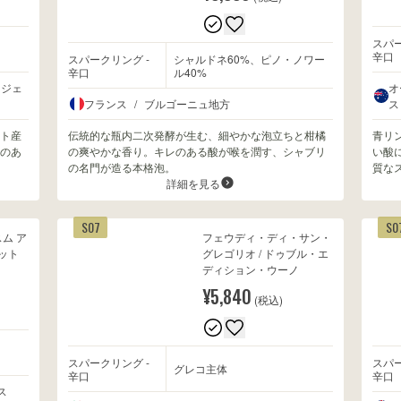
スパー
辛口
スパークリング -
シャルドネ60%、ピノ・ノワー
辛口
ル40%
ィジェ
オ
フランス
/
ブルゴーニュ地方
ス
ト産
伝統的な瓶内二次発酵が生む、細やかな泡立ちと柑橘
青リ
のあ
の爽やかな香り。キレのある酸が喉を潤す、シャブリ
い酸
の名門が造る本格泡。
質な
詳細を見る
S07
S0
スム ア
フェウディ・ディ・サン・
ット
グレゴリオ / ドゥブル・エ
ディション・ウーノ
¥5,840
(税込)
スパークリング -
スパー
グレコ主体
辛口
辛口
ス