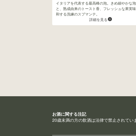
イタリアを代表する最高峰の泡。きめ細やかな泡
と、熟成由来のトースト香、フレッシュな果実味
和する洗練のスプマンテ。
詳細を見る
お酒に関する注記
20歳未満の方の飲酒は法律で禁止されてい