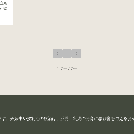
立ち
が調
1
1
-
7
件 /
7
件
ます。妊娠中や授乳期の飲酒は、胎児・乳児の発育に悪影響を与えるお