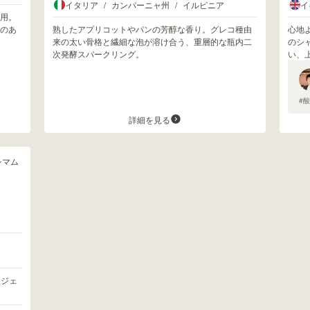
イタリア
/
カンパーニャ州
/
イルピニア
イ
用。
のあ
熟したアプリコットやパンの芳醇な香り。グレコ種由
心地
来の太い骨格と繊細な泡が溶け合う、重層的な瓶内二
のシ
次発酵スパークリング。
い、
#
詳細を見る
シマム
ィジェ