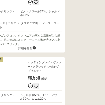
クリング -
ピノ・ノワール67%、シャルド
ネ33%
ーストラリア
/
タスマニア州
/
ノース・コー
ト
ンゴのアロマ。タスマニアの寒冷な気候が生む鋭
に、瓶内熟成によるクリーミーな泡が溶け込む上
スパークリング。
詳細を見る
7
ハッティングレイ・ヴァレ
ー / クラシック レゼルヴ
ブリュット
¥6,550
(税込)
クリング -
シャルドネ50%、ピノ・ノワー
ル30%、ムニエ20%