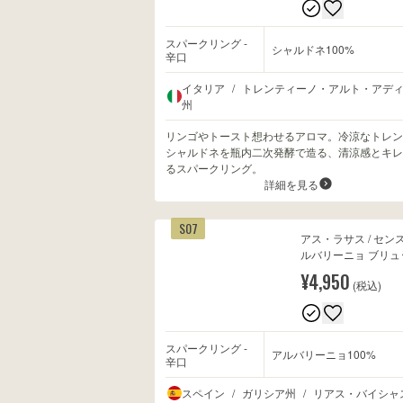
スパークリング -
シャルドネ100%
辛口
イタリア
/
トレンティーノ・アルト・アデ
州
リンゴやトースト想わせるアロマ。冷涼なトレン
シャルドネを瓶内二次発酵で造る、清涼感とキレ
るスパークリング。
詳細を見る
S07
アス・ラサス / セン
ルバリーニョ ブリュ
¥4,950
(税込)
スパークリング -
アルバリーニョ100%
辛口
スペイン
/
ガリシア州
/
リアス・バイシャ