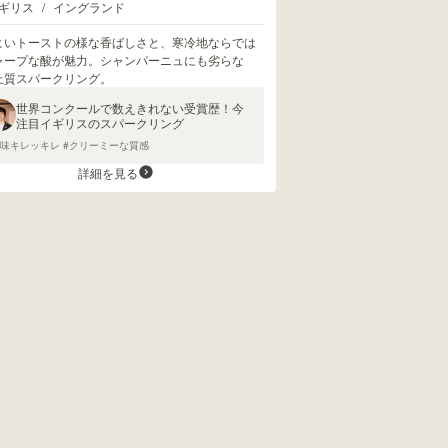
ギリス
/
イングランド
よいトーストの様な香ばしさと、寒冷地ならでは
ャープな酸が魅力。シャンパーニュにも劣らな
上質スパークリング。
世界コンクールで数えきれない受賞歴！今
注目イギリスのスパークリング
酸味キレッキレ #クリーミーな質感
詳細を見る