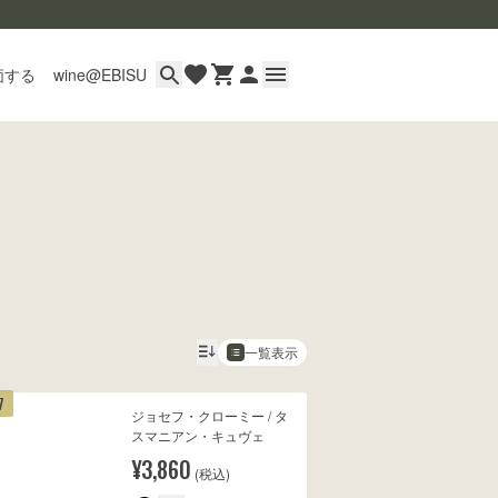
価する
wine@EBISU
イン
用ガイド
あるご質問
い合わせ
一覧表示
7
ジョセフ・クローミー / タ
wine@とは
スマニアン・キュヴェ
¥3,860
(税込)