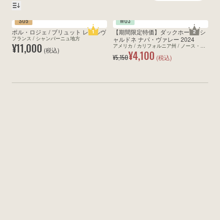
S05
W03
wine@とは
ポル・ロジェ / ブリュット レゼルヴ
【期間限定特価】ダックホーン / シ
【
1
2
フランス / シャンパーニュ地方
ャルドネ ナパ・ヴァレー 2024
ネ
¥11,000
アメリカ / カリフォルニア州 / ノース・コ
ア
(税込)
¥4,100
ースト / ナパ
¥5,150
(税込)
¥3