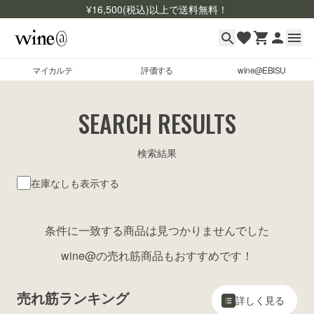
¥
16,500
(税込)以上で送料無料！
マイカルテ
評価する
wine@EBISU
マイカルテ
Skip to content
SEARCH RESULTS
評価する
検索結果
wine@EBISU
在庫なしも表示する
商品検索
ログイン
条件に一致する商品は見つかりませんでした
ご利用ガイド
wine@の売れ筋商品もおすすめです！
よくあるご質問
お問い合わせ
売れ筋ランキング
詳しく見る