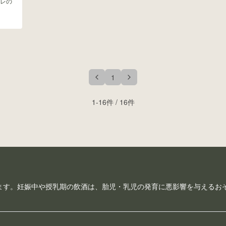
レの
1
1
-
16
件 /
16
件
ます。妊娠中や授乳期の飲酒は、胎児・乳児の発育に悪影響を与えるお