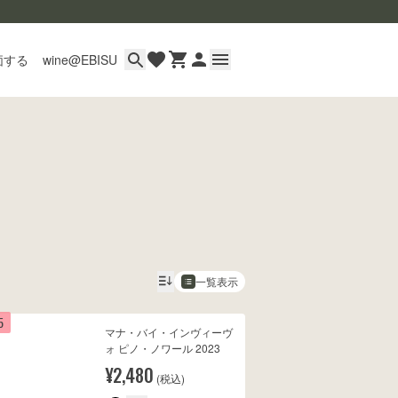
価する
wine@EBISU
イン
用ガイド
あるご質問
い合わせ
一覧表示
5
マナ・バイ・インヴィーヴ
wine@とは
ォ ピノ・ノワール 2023
¥2,480
(税込)