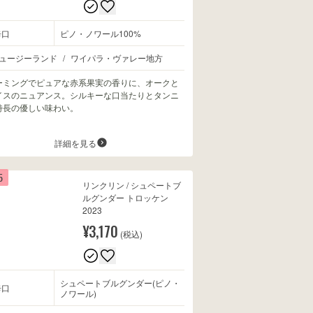
辛口
ピノ・ノワール100%
ュージーランド
/
ワイパラ・ヴァレー地方
ーミングでピュアな赤系果実の香りに、オークと
イスのニュアンス。シルキーな口当たりとタンニ
特長の優しい味わい。
詳細を見る
5
リンクリン / シュペートブ
ルグンダー トロッケン
2023
¥3,170
(税込)
シュペートブルグンダー(ピノ・
辛口
ノワール)