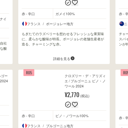
赤 - 辛口
ガメイ100%
赤 - 
ナイ
フランス
/
ボージョレー地方
ニ
もぎたてのラズベリーを想わせるフレッシュな果実味
チャ
に、柔らかな酸味が特長。ボージョレの老舗生産者が
スパ
自社
造る、チャーミングな赤。
ンが
な酸
詳細を見る
R05
R0
ルゴー
クロズリー・デ・アリズィ
024
エ / ブルゴーニュ ピノ・ノ
ワール 2024
¥2,770
(税込)
赤 - 辛口
ピノ・ノワール100%
赤 - 
フランス
/
ブルゴーニュ地方