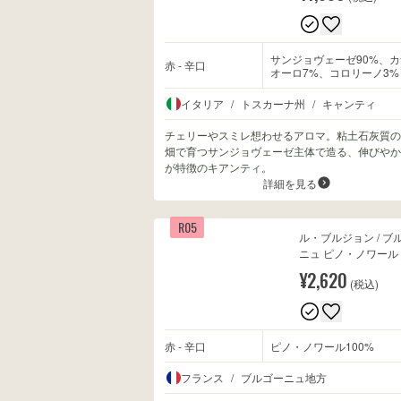
サンジョヴェーゼ90%、カ
赤 - 辛口
オーロ7%、コロリーノ3%
イタリア
/
トスカーナ州
/
キャンティ
チェリーやスミレ想わせるアロマ。粘土石灰質の
畑で育つサンジョヴェーゼ主体で造る、伸びやか
が特徴のキアンティ。
詳細を見る
R05
ル・ブルジョン / ブ
ニュ ピノ・ノワール 2
¥2,620
(税込)
赤 - 辛口
ピノ・ノワール100%
フランス
/
ブルゴーニュ地方