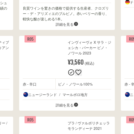
ド
シュ
績の
良質ワインを驚きの価格で提供する生産者、クロズリ
ー・デ・アリズィエのブルピノ。赤いベリーの香り、
軽快な酸が楽しめる1本。
詳細を見る
R05
R0
ティブ
インヴィーヴォ X サラ・ジ
 キアン
ェシカ・パーカー ピノ・
ノワール 2023
¥3,560
(税込)
赤 - 辛口
ピノ・ノワール100%
赤 - 
ニュージーランド
/
マールボロ地方
ニ
詳細を見る
R05
R0
ー /
プラ / ヴァルポリチェッラ
4
モランディーナ 2021