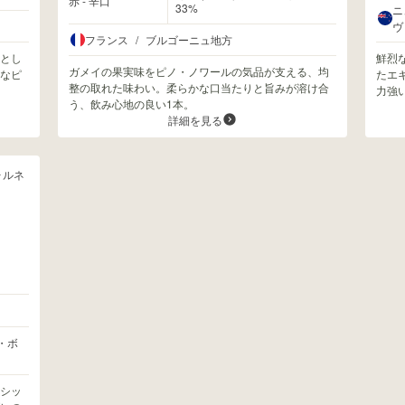
赤 - 辛口
33%
ニ
ヴ
フランス
/
ブルゴーニュ地方
とし
鮮烈
ガメイの果実味をピノ・ノワールの気品が支える、均
なピ
たエ
整の取れた味わい。柔らかな口当たりと旨みが溶け合
力強
う、飲み心地の良い1本。
詳細を見る
ォルネ
・ボ
シッ