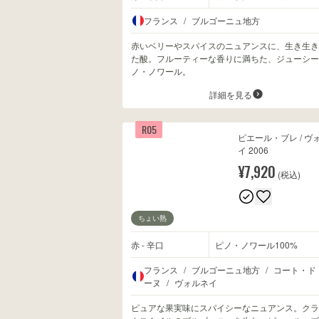
フランス
/
ブルゴーニュ地方
赤いベリーやスパイスのニュアンスに、生き生き
た酸。フルーティーな香りに満ちた、ジューシー
ノ・ノワール。
詳細を見る
R05
ピエール・ブレ / ヴ
イ 2006
¥7,920
(税込)
ちょい熟
赤 - 辛口
ピノ・ノワール100%
フランス
/
ブルゴーニュ地方
/
コート・ド
ーヌ
/
ヴォルネイ
ピュアな果実味にスパイシーなニュアンス。クラ