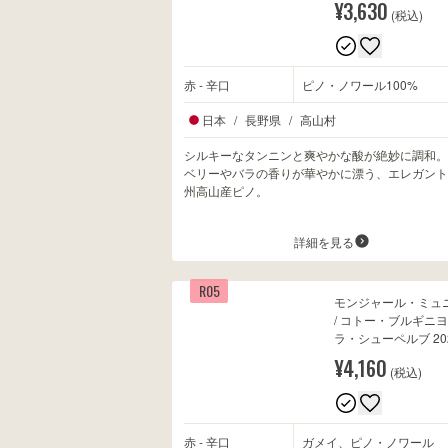
¥3,630
(税込)
赤 - 辛口
ピノ・ノワール100%
日本
/
長野県
/
高山村
シルキーなタンニンと爽やかな酸が絶妙に調和。
ベリーやバラの香りが華やかに漂う、エレガント
州高山産ピノ。
詳細を見る
R05
モンジャール・ミュ
/ コトー・ブルギニ
ラ・シューペルブ 20
¥4,160
(税込)
赤 - 辛口
ガメイ、ピノ・ノワール