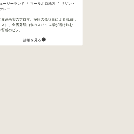
ュージーランド
/
マールボロ地方
/
サザン・
ァレー
な赤系果実のアロマ。極限の低収量による濃縮し
キスに、全房発酵由来のスパイス感が溶け込む、
い質感のピノ。
詳細を見る