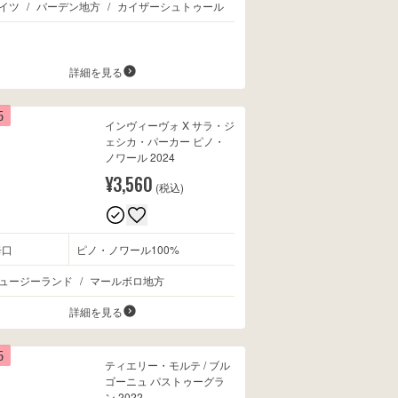
イツ
/
バーデン地方
/
カイザーシュトゥール
詳細を見る
5
インヴィーヴォ X サラ・ジ
ェシカ・パーカー ピノ・
ノワール 2024
¥3,560
(税込)
辛口
ピノ・ノワール100%
ュージーランド
/
マールボロ地方
詳細を見る
5
ティエリー・モルテ / ブル
ゴーニュ パストゥーグラ
ン 2022