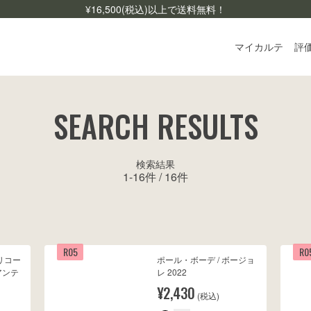
¥
16,500
(税込)以上で送料無料！
マイカルテ
評
ログ
SEARCH RESULTS
ご利
よく
検索結果
1
-
16
件 /
16
件
お問
R05
R0
リコー
ポール・ボーデ / ボージョ
アンテ
レ 2022
¥2,430
(税込)