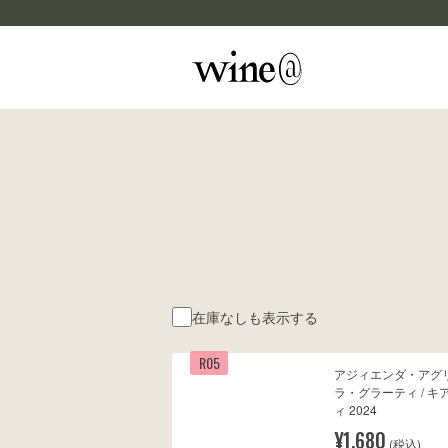
Skip to content
マイカルテ
評価する
wine@EBISU
商品検索
在庫なしも表示する
R05
アジィエンダ・アグ
ラ・グラーティ / キ
ィ 2024
¥1,680
(税込)