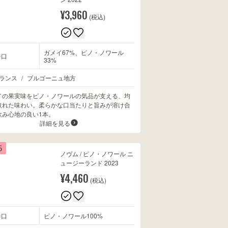
¥3,960
(税込)
ガメイ67%、ピノ・ノワール
辛口
33%
ランス
/
ブルゴーニュ地方
イの果実味をピノ・ノワールの気品が支える、均
取れた味わい。柔らかな口当たりと旨みが溶け合
飲み心地の良い1本。
詳細を見る
5
ノヴム / ピノ・ノワール ニ
ュージーランド 2023
¥4,460
(税込)
辛口
ピノ・ノワール100%