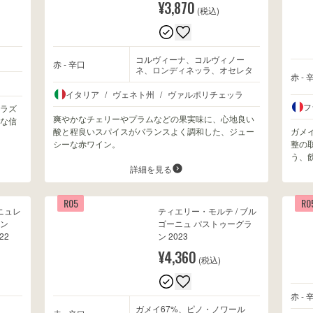
¥3,870
(税込)
コルヴィーナ、コルヴィノー
赤 - 辛口
ネ、ロンディネッラ、オセレタ
赤 - 
イタリア
/
ヴェネト州
/
ヴァルポリチェッラ
フ
ラズ
爽やかなチェリーやプラムなどの果実味に、心地良い
な信
酸と程良いスパイスがバランスよく調和した、ジュー
ガメ
シーな赤ワイン。
整の
う、
詳細を見る
R05
R0
ニュレ
ティエリー・モルテ / ブル
ヨン
ゴーニュ パストゥーグラ
22
ン 2023
¥4,360
(税込)
赤 - 
ガメイ67%、ピノ・ノワール