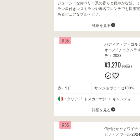
ジューシーな赤ベリー系の香りと穏やかな酸。ミ
ラン星付きレストランや著名フレンチでも採用実
あるピュアなブル・ピノ。
詳細を見る
R05
バディア・ア・コル
オーノ / チェタムラ
ティ 2023
¥3,270
(税込)
赤 - 辛口
サンジョヴェーゼ100%
イタリア
/
トスカーナ州
/
キャンティ
詳細を見る
R05
信州たかやまワイナリ
ピノ・ノワール 202