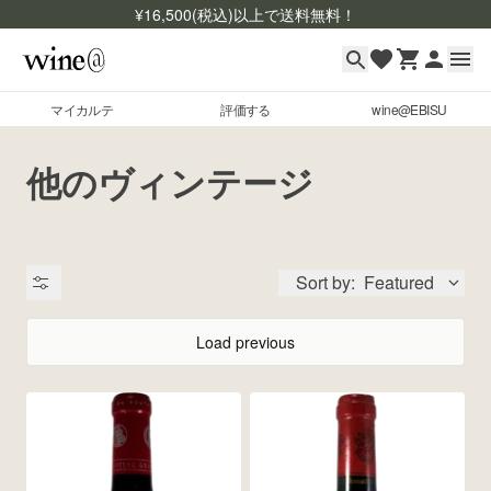
¥
16,500
(税込)以上で送料無料！
マイカルテ
評価する
wine@EBISU
マイカルテ
Skip to content
他のヴィンテージ
評価する
wine@EBISU
Sort by:
Featured
商品検索
ログイン
Load previous
ご利用ガイド
よくあるご質問
出品状況
お問い合わせ
銘柄コード