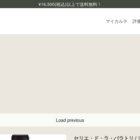
¥
16,500
(税込)以上で送料無料！
マイカルテ
評
ログ
ご利
よく
お問
Load previous
セリエ・ド・ラ・バラトリ / 