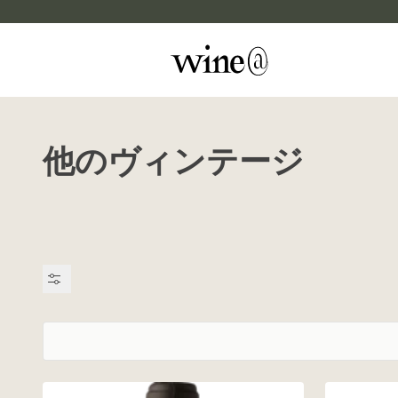
Skip to content
他のヴィンテージ
マイカルテ
評価する
wine@EBISU
商品検索