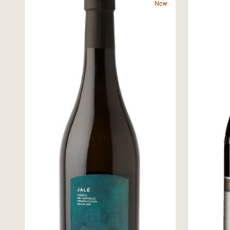
New
出
品
状
況
銘
柄
コ
ー
ド