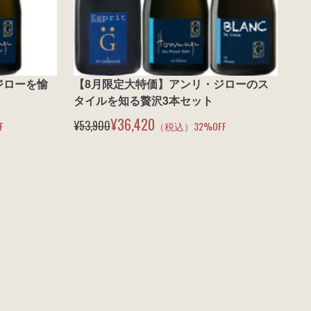
ジローを愉
【8月限定大特価】アンリ・ジローのス
タイルを知る贅沢3本セット
¥36,420
¥53,900
F
（税込）
32
%OFF