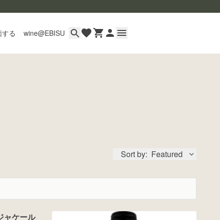
価する
wine@EBISU
イン
用ガイド
あるご質問
い合わせ
Sort by:
Featured
wine@とは
ジャケール 