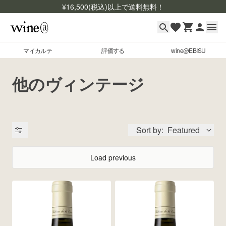
¥
16,500
(税込)以上で送料無料！
マイカルテ
評価する
wine@EBISU
マイカルテ
Skip to content
他のヴィンテージ
評価する
wine@EBISU
Sort by:
Featured
商品検索
ログイン
Load previous
ご利用ガイド
よくあるご質問
出品状況
お問い合わせ
銘柄コード