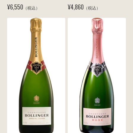
リュット N.V.
N.V.
¥6,550
¥4,860
（税込）
（税込）