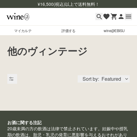
¥
16,500
(税込)以上で送料無料！
マイカルテ
評価する
wine@EBISU
マイカルテ
Skip to content
他のヴィンテージ
評価する
wine@EBISU
Sort by:
Featured
商品検索
ログイン
ご利用ガイド
よくあるご質問
出品状況
お酒に関する注記
お問い合わせ
20歳未満の方の飲酒は法律で禁止されています。妊娠中や授乳
期の飲酒は、胎児・乳児の発育に悪影響を与えるおそれがあり
銘柄コード