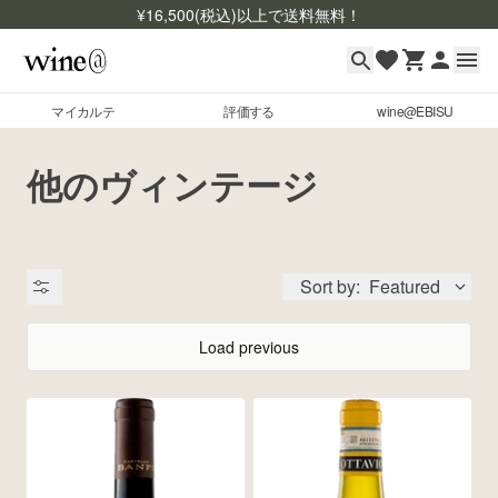
¥
16,500
(税込)以上で送料無料！
マイカルテ
評価する
wine@EBISU
マイカルテ
Skip to content
他のヴィンテージ
評価する
wine@EBISU
Sort by:
Featured
商品検索
ログイン
Load previous
ご利用ガイド
よくあるご質問
出品状況
お問い合わせ
銘柄コード