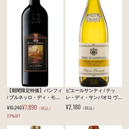
wine@とは
【期間限定特価】バンフィ 
ピエールサンティ / テッ
/ ブルネッロ・ディ・モン
レ・ディ・サンパオロ ヴェ
タルチーノ 2019
ルデッキオ クラシコ スペ
¥2,180
¥7,890
¥10,240
（税込）
（税込）
リオーレ 2024
23
%OFF