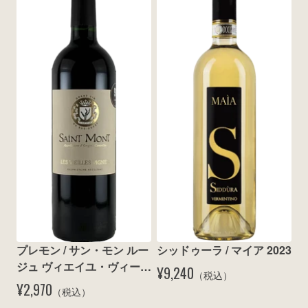
プレモン / サン・モン ルー
シッドゥーラ / マイア 2023
ジュ ヴィエイユ・ヴィーニ
¥9,240
（税込）
ュ 2020
¥2,970
（税込）