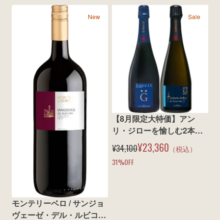
New
Sale
【8月限定大特価】アン
リ・ジローを愉しむ2本セ
ット
¥23,360
¥34,100
（税込）
31
%OFF
モンテリーベロ / サンジョ
ヴェーゼ・デル・ルビコー