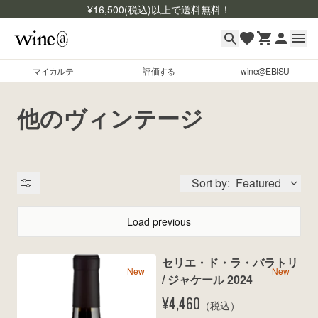
¥
16,500
(税込)以上で送料無料！
マイカルテ
評価する
wine@EBISU
マイカルテ
Skip to content
他のヴィンテージ
評価する
wine@EBISU
Sort by:
Featured
商品検索
ログイン
Load previous
ご利用ガイド
セリエ・ド・ラ・バラトリ 
よくあるご質問
New
New
出品状況
/ ジャケール 2024
お問い合わせ
¥4,460
（税込）
銘柄コード