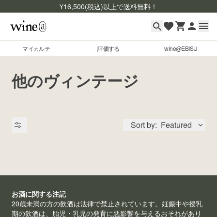
¥
16,500
(税込)以上で送料無料！
マイカルテ
評価する
wine@EBISU
マイカルテ
Skip to content
他のヴィンテージ
評価する
wine@EBISU
Sort by:
Featured
商品検索
ログイン
ご利用ガイド
よくあるご質問
出品状況
お酒に関する注記
お問い合わせ
20歳未満の方の飲酒は法律で禁止されています。妊娠中や授乳
期の飲酒は、胎児・乳児の発育に悪影響を与えるおそれがあり
銘柄コード