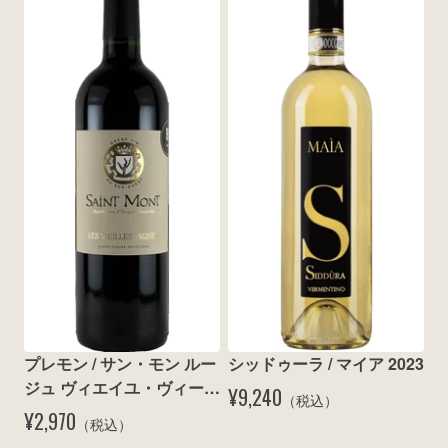
プレモン / サン・モン ルー
シッドゥーラ / マイア 2023
ジュ ヴィエイユ・ヴィーニ
¥9,240
（税込）
ュ 2020
¥2,970
（税込）