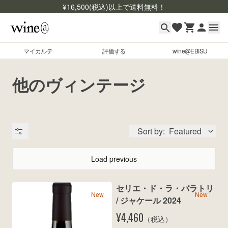
¥
16,500
(税込)以上で送料無料！
マイカルテ
評価する
wine@EBISU
マイカルテ
Skip to content
他のヴィンテージ
評価する
wine@EBISU
Sort by:
Featured
商品検索
ログイン
Load previous
ご利用ガイド
セリエ・ド・ラ・バラトリ 
よくあるご質問
New
New
出品状況
/ ジャケール 2024
お問い合わせ
¥4,460
（税込）
銘柄コード