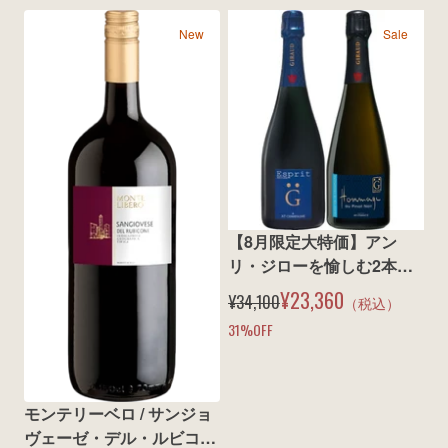
New
Sale
【8月限定大特価】アン
リ・ジローを愉しむ2本セ
ット
¥23,360
¥34,100
（税込）
31
%OFF
モンテリーベロ / サンジョ
ヴェーゼ・デル・ルビコー