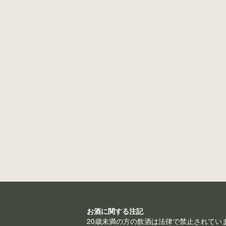
出
品
状
況
銘
柄
コ
ー
ド
お酒に関する注記
20歳未満の方の飲酒は法律で禁止されてい