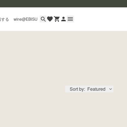
価する
wine@EBISU
イン
用ガイド
あるご質問
い合わせ
Sort by:
Featured
wine@とは