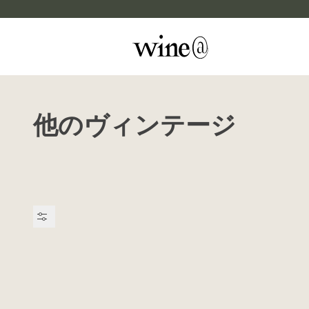
Skip to content
他のヴィンテージ
マイカルテ
評価する
wine@EBISU
商品検索