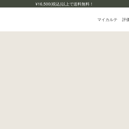
¥
16,500
(税込)以上で送料無料！
マイカルテ
評
ログ
ご利
よく
お問