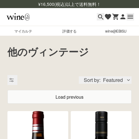
¥
16,500
(税込)以上で送料無料！
マイカルテ
評価する
wine@EBISU
マイカルテ
Skip to content
他のヴィンテージ
評価する
wine@EBISU
Sort by:
Featured
商品検索
ログイン
Load previous
ご利用ガイド
よくあるご質問
出品状況
お問い合わせ
銘柄コード