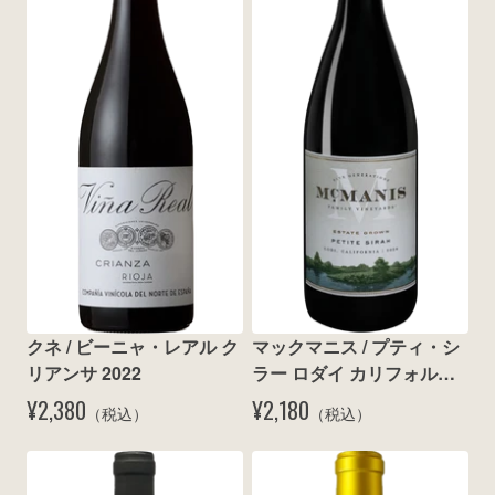
wine@とは
クネ / ビーニャ・レアル ク
マックマニス / プティ・シ
リアンサ 2022
ラー ロダイ カリフォルニ
ア 2024
¥2,380
¥2,180
（税込）
（税込）